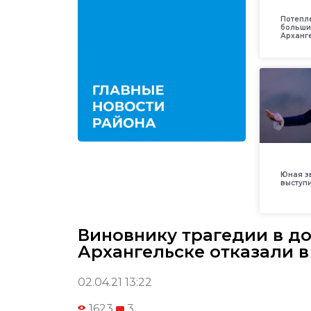
Потепл
больши
Арханг
Юная з
выступ
Виновнику трагедии в до
Архангельске отказали 
02.04.21 13:22
1623
3