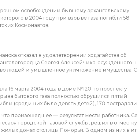
осрочном освобождении бывшему архангельскому
которого в 2004 году при взрыве газа погибли 58
тских Космонавтов.
нска отказал в удовлетворении ходатайства об
ангелогородца Сергея Алексейчика, осужденного н
ство людей и умышленное уничтожение имущества. 
шла 16 марта 2004 года в доме №120 по проспекту
взрыва бытового газа полностью обрушился пятый
бли (среди них было девять детей), 170 пострадали
 что произошедшее — результат мести работника. С
есаря городской газовой службы, решил в отместку
 жилых домах столицы Поморья. В одном из них в ит