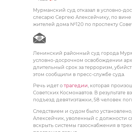
Мурманский суд отказал в условно-д
слесарю Сергею Алексейчику, по вине 
жителей дома №120 по проспекту Сове
Ленинский районный суд города Мурма
условно-досрочном освобождении арх
длительный срок за терроризм, убий
этом сообщили в пресс-службе суда.
Речь идет о
трагедии
, которая произо
Советских Космонавтов. В результате 
подъезд девятиэтажки, 58 человек поги
Следствием и судом было установлено,
Алексейчик, уволенный с должности сл
вскрыть системы газоснабжения в трех