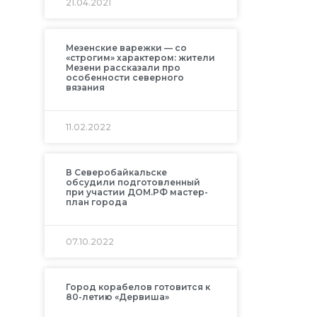
21.04.2021
Мезенские варежки — со
«строгим» характером: жители
Мезени рассказали про
особенности северного
вязания
11.02.2022
В Северобайкальске
обсудили подготовленный
при участии ДОМ.РФ мастер-
план города
07.10.2022
Город корабелов готовится к
80-летию «Дервиша»