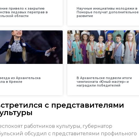
ение привело к закрытию
Научные инициативы молодежи в
нства ледовых переправ в
Поморье получат дополнительное
ельской области
развитие
везда из Архангельска
В Архангельске подвели итоги
ила в Кремле
чемпионата «Юный мастер» и
наградили победителей
стретился с представителями
ультуры
спокоят работников культуры, губернатор
бульский обсудил с представителями профильного