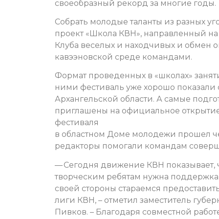
своеобразный рекорд за многие годы.
Собрать молодые таланты из разных у
проект «Школа КВН», направленный на
Клуба веселых и находчивых и обмен 
кавээновской среде командами.
Формат проведенных в «школах» занят
ними фестиваль уже хорошо показали 
Архангельской области. А самые подг
приглашены на официальное открытие
фестиваля
в областном Доме молодежи прошел ч
редакторы помогали командам соверш
— Сегодня движение КВН показывает, 
творческим ребятам нужна поддержка 
своей стороны стараемся предоставит
лиги КВН, – отметил заместитель губе
Пивков. – Благодаря совместной рабо