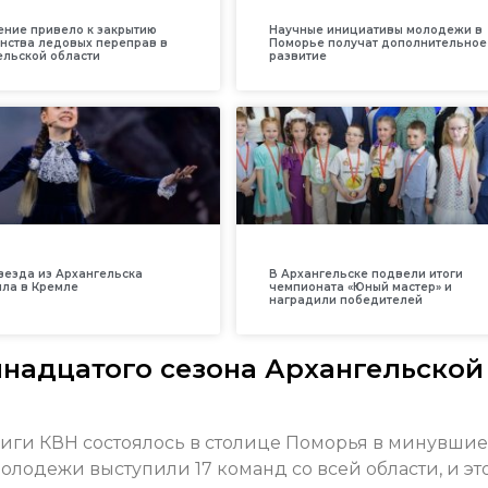
ение привело к закрытию
Научные инициативы молодежи в
нства ледовых переправ в
Поморье получат дополнительное
ельской области
развитие
везда из Архангельска
В Архангельске подвели итоги
ила в Кремле
чемпионата «Юный мастер» и
наградили победителей
мнадцатого сезона Архангельской
лиги КВН состоялось в столице Поморья в минувшие
олодежи выступили 17 команд со всей области, и эт