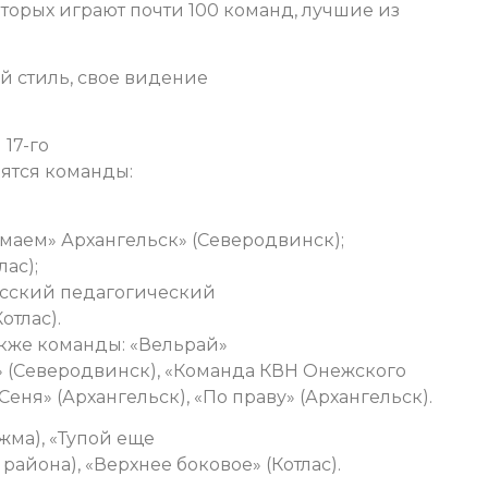
оторых играют почти 100 команд, лучшие из
й стиль, свое видение
17-го
вятся команды:
умаем» Архангельск» (Северодвинск);
лас);
ласский педагогический
отлас).
кже команды: «Вельрай»
» (Северодвинск), «Команда КВН Онежского
еня» (Архангельск), «По праву» (Архангельск).
жма), «Тупой еще
района), «Верхнее боковое» (Котлас).