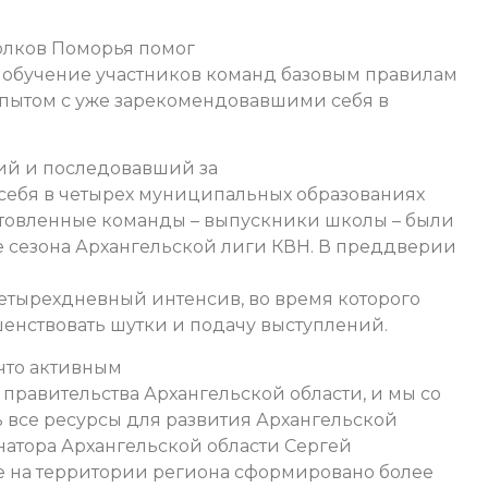
голков Поморья помог
 обучение участников команд базовым правилам
опытом с уже зарекомендовавшими себя в
ий и последовавший за
себя в четырех муниципальных образованиях
отовленные команды – выпускники школы – были
 сезона Архангельской лиги КВН. В преддверии
етырехдневный интенсив, во время которого
енствовать шутки и подачу выступлений.
что активным
правительства Архангельской области, и мы со
ь все ресурсы для развития Архангельской
рнатора Архангельской области Сергей
те на территории региона сформировано более