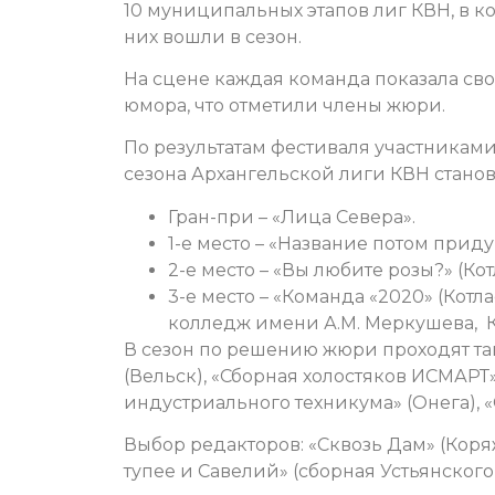
10 муниципальных этапов лиг КВН, в к
них вошли в сезон.
На сцене каждая команда показала сво
юмора, что отметили члены жюри.
По результатам фестиваля участниками 
сезона Архангельской лиги КВН стано
Гран-при – «Лица Севера».
1-е место – «Название потом прид
2-е место – «Вы любите розы?» (Кот
3-е место – «Команда «2020» (Кот
колледж имени А.М. Меркушева, К
В сезон по решению жюри проходят та
(Вельск), «Сборная холостяков ИСМАРТ
индустриального техникума» (Онега), «С
Выбор редакторов: «Сквозь Дам» (Коря
тупее и Савелий» (сборная Устьянского 