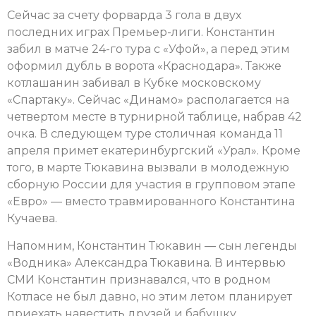
Сейчас за счету форварда 3 гола в двух
последних играх Премьер-лиги. Константин
забил в матче 24-го тура с «Уфой», а перед этим
оформил дубль в ворота «Краснодара». Также
котлашанин забивал в Кубке московскому
«Спартаку». Сейчас «Динамо» располагается на
четвертом месте в турнирной таблице, набрав 42
очка. В следующем туре столичная команда 11
апреля примет екатеринбургский «Урал». Кроме
того, в марте Тюкавина вызвали в молодежную
сборную России для участия в групповом этапе
«Евро» — вместо травмированного Константина
Кучаева.
Напомним, Константин Тюкавин — сын легенды
«Водника» Александра Тюкавина. В интервью
СМИ Константин признавался, что в родном
Котласе не был давно, но этим летом планирует
приехать навестить друзей и бабушку.