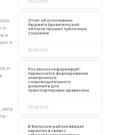
13.02.2021
пяти
Отчет об исполнении
бюджета Архангельской
о и
области прошел публичные
слушания
в и
вых и
10.06.2021
ра и
Рослесхоз информирует:
переносится формирование
а
электронного
сопроводительного
документа для
транспортировки древесины
23.06.2021
 зала
та –
В Вельском районе введен
карантин в связи с
заболеванием животных