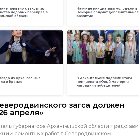
ение привело к закрытию
Научные инициативы молодежи в
нства ледовых переправ в
Поморье получат дополнительное
ельской области
развитие
везда из Архангельска
В Архангельске подвели итоги
ила в Кремле
чемпионата «Юный мастер» и
наградили победителей
северодвинского загса должен
26 апреля»
итель губернатора Архангельской области представ
кции ремонтных работ в Северодвинском