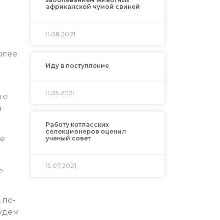
африканской чумой свиней
11.08.2021
олее
Иду в поступление
11.05.2021
ге
з
Работу котласских
селекционеров оценил
ые
ученый совет
15.07.2021
ь
 по-
Будем