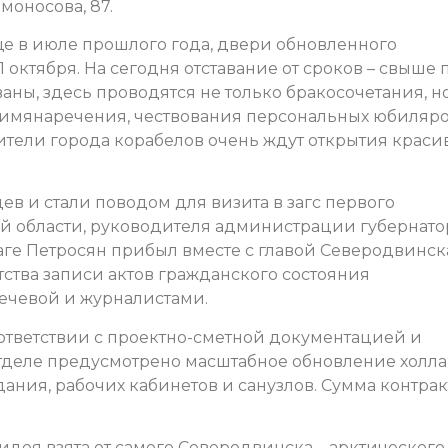
моносова, 87.
ще в июле прошлого года, двери обновленного
октября. На сегодня отставание от сроков – свыше 
аны, здесь проводятся не только бракосочетания, н
 имянаречения, чествования персональных юбиляро
тели города корабелов очень ждут открытия краси
 и стали поводом для визита в загс первого
ой области, руководителя администрации губернато
аге Петросян прибыл вместе с главой Северодвинск
ства записи актов гражданского состояния
ечевой и журналистами.
оответствии с проектно-сметной документацией и
деле предусмотрено масштабное обновление холла,
ания, рабочих кабинетов и санузлов. Сумма контрак
 идея взята от самого Северодвинска – арктического