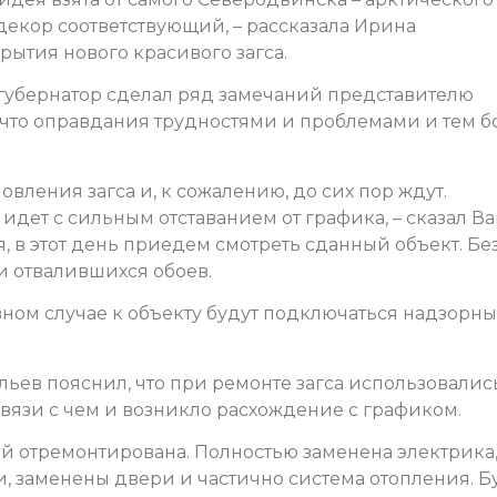
 декор соответствующий, – рассказала Ирина
рытия нового красивого загса.
губернатор сделал ряд замечаний представителю
что оправдания трудностями и проблемами и тем б
вления загса и, к сожалению, до сих пор ждут.
идет с сильным отставанием от графика, – сказал Ва
я, в этот день приедем смотреть сданный объект. Бе
и отвалившихся обоев.
вном случае к объекту будут подключаться надзорн
ьев пояснил, что при ремонте загса использовалис
вязи с чем и возникло расхождение с графиком.
й отремонтирована. Полностью заменена электрика,
и, заменены двери и частично система отопления. 