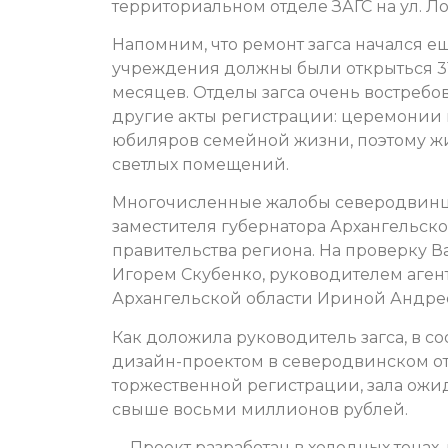
территориальном отделе ЗАГС на ул. Ло
Напомним, что ремонт загса начался е
учреждения должны были открыться 31 
месяцев. Отделы загса очень востребов
другие акты регистрации: церемонии
юбиляров семейной жизни, поэтому жи
светлых помещений.
Многочисленные жалобы северодвинцев
заместителя губернатора Архангельск
правительства региона. На проверку В
Игорем Скубенко, руководителем агент
Архангельской области Ириной Андре
Как доложила руководитель загса, в с
дизайн-проектом в северодвинском от
торжественной регистрации, зала ожид
свыше восьми миллионов рублей.
— Проект разработан в холодных тонах,