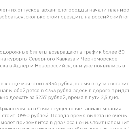
етних отпусков, архангелогородцы начали планиро
зобраться, сколько стоит съездить на российский юг
нодорожные билеты возвращают в график более 80
 на курорты Северного Кавказа и Черноморское
ьска в Адлер и Новороссийск, они уже появились в
конце мая стоит 4934 рубля, время в пути составит
Анапы обойдется в 4753 рубля, здесь в дороге приде
жно доехать за 5237 рублей, время в пути 2,5 дня.
з Архангельска в Сочи осуществляет авиакомпания
я стоит 10950 рублей. Правда время вылета не очень
амолет приземлится в два часа ночи. Стоит напомнит