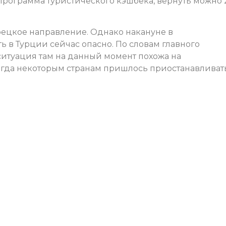
 программа туристического кэшбека, вернуть можно
ецкое направление. Однако накануне в
ь в Турции сейчас опасно. По словам главного
ситуация там на данный момент похожа на
огда некоторым странам пришлось приостанавливат