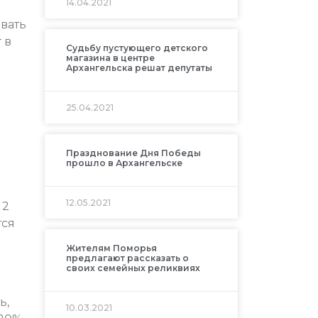
14.04.2021
вать
 в
Судьбу пустующего детского
магазина в центре
Архангельска решат депутаты
25.04.2021
Празднование Дня Победы
прошло в Архангельске
12.05.2021
 2
тся
Жителям Поморья
предлагают рассказать о
своих семейных реликвиях
ь,
10.03.2021