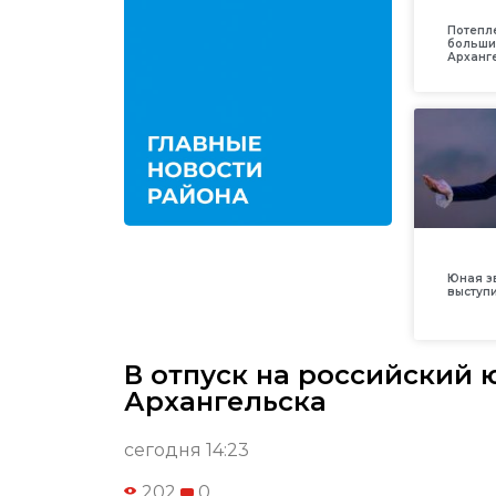
Потепл
больши
Арханг
Юная з
выступ
В отпуск на российский ю
Архангельска
сегодня 14:23
202
0