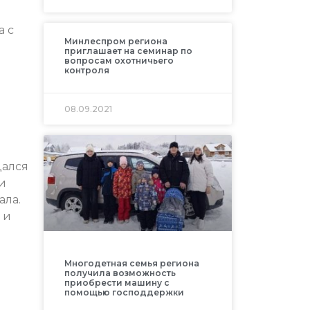
а с
Минлеспром региона
приглашает на семинар по
вопросам охотничьего
контроля
08.09.2021
дался
и
ала.
 и
Многодетная семья региона
получила возможность
приобрести машину с
помощью господдержки