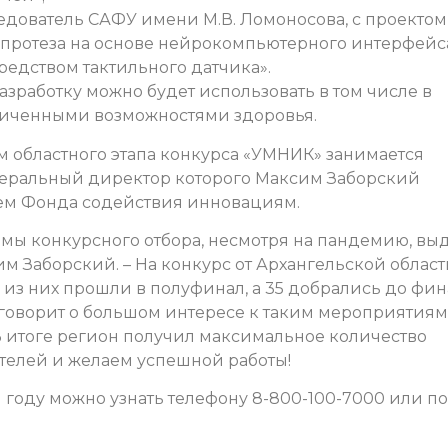
едователь САФУ имени М.В. Ломоносова, с проектом
 протеза на основе нейрокомпьютерного интерфейс
редством тактильного датчика».
азработку можно будет использовать в том числе в
аниченными возможностями здоровья.
 областного этапа конкурса «УМНИК» занимается
енеральный директор которого Максим Заборский
ем Фонда содействия инновациям.
мы конкурсного отбора, несмотря на пандемию, вы
м Заборский. – На конкурс от Архангельской област
 из них прошли в полуфинал, а 35 добрались до фин
 говорит о большом интересе к таким мероприятиям
В итоге регион получил максимальное количество
ителей и желаем успешной работы!
1 году можно узнать телефону 8-800-100-7000 или по