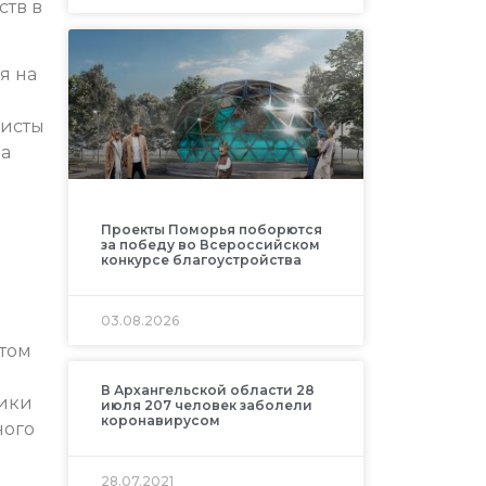
ств в
я на
листы
ра
Проекты Поморья поборются
за победу во Всероссийском
конкурсе благоустройства
03.08.2026
ктом
В Архангельской области 28
тики
июля 207 человек заболели
коронавирусом
ного
28.07.2021