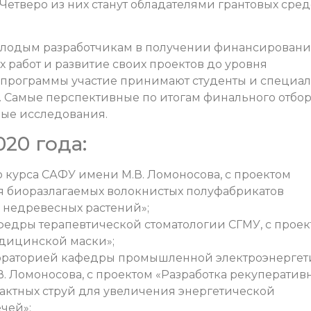
етверо из них станут обладателями грантовых сред
лодым разработчикам в получении финансировани
 работ и развитие своих проектов до уровня
 программы участие принимают студенты и специа
ет. Самые перспективные по итогам финального отбо
ные исследования.
20 года:
о курса САФУ имени М.В. Ломоносова, с проектом
я биоразлагаемых волокнистых полуфабрикатов
 недревесных растений»;
афедры терапевтической стоматологии СГМУ, с прое
дицинской маски»;
бораторией кафедры промышленной электроэнерге
. Ломоносова, с проектом «Разработка рекуператив
актных струй для увеличения энергетической
чей»;