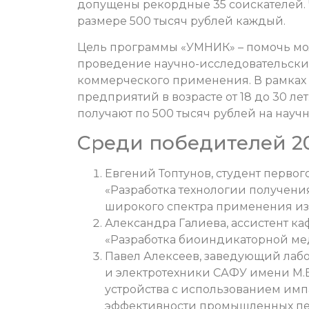
допущены рекордные 35 соискателей. Ч
размере 500 тысяч рублей каждый.
Цель программы «УМНИК» – помочь мо
проведение научно-исследовательских
коммерческого применения. В рамках
предприятий в возрасте от 18 до 30 л
получают по 500 тысяч рублей на науч
Среди победителей 20
Евгений Топтунов, студент первог
«Разработка технологии получени
широкого спектра применения из
Александра Галиева, ассистент к
«Разработка биоиндикаторной ме
Павел Алексеев, заведующий ла
и электротехники САФУ имени М.В
устройства с использованием имп
эффективности промышленных пе