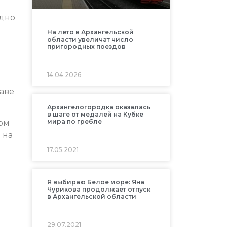
удно
На лето в Архангельской
области увеличат число
пригородных поездов
14.04.2026
аве
Архангелогородка оказалась
в шаге от медалей на Кубке
мира по гребле
дом
 на
17.05.2021
Я выбираю Белое море: Яна
Чурикова продолжает отпуск
в Архангельской области
29.07.2021