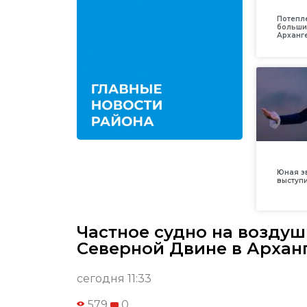
Потепл
больши
Арханг
Юная з
выступ
Частное судно на возду
Северной Двине в Архан
сегодня 11:33
579
0