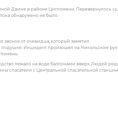
рной Двине в районе Цигломени. Перевернулось с
пока обнаружено не было.
ил звонок от очевидца, который заметил
 подушке. Инцидент произошел на Никольском рук
гломень.
редство лежало на воде баллонами вверх. Людей ря
ены спасатели с Центральной спасательной станции