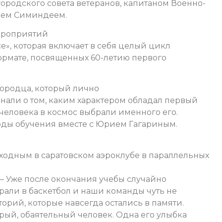
городского совета ветеранов, капитаном Военно-
чем Симиндеем.
мероприятий
», которая включает в себя целый цикл
формате, посвященных 60-летию первого
городца, который лично
нали о том, каким характером обладал первый
 человека в космос выбрали именного его.
годы обучения вместе с Юрием Гагариным.
одным в саратовском аэроклубе в параллельных
 – Уже после окончания учебы случайно
грали в баскетбол и наши команды чуть не
орий, которые навсегда остались в памяти.
рый, обаятельный человек. Одна его улыбка