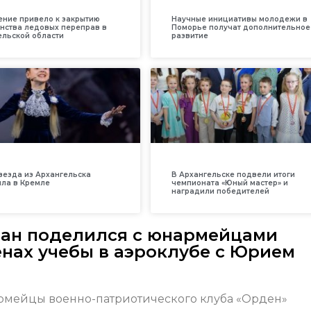
ение привело к закрытию
Научные инициативы молодежи в
нства ледовых переправ в
Поморье получат дополнительное
ельской области
развитие
везда из Архангельска
В Архангельске подвели итоги
ила в Кремле
чемпионата «Юный мастер» и
наградили победителей
еран поделился с юнармейцами
нах учебы в аэроклубе с Юрием
мейцы военно-патриотического клуба «Орден»