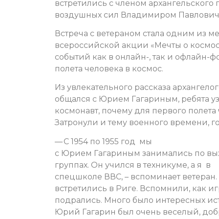
встретились с членом архангельского 
воздушных сил Владимиром Павлови
Встреча с ветераном стала одним из 
всероссийской акции «Мечты о космосе
событий как в онлайн-, так и офлайн-
полета человека в космос.
Из увлекательного рассказа архангело
общался с Юрием Гагариным, ребята уз
космонавт, почему для первого полета
Затронули и тему военного времени, 
— С 1954 по 1955 год мы
с Юрием Гагариным занимались по вых
группах. Он учился в техникуме, а я в
спецшколе ВВС, – вспоминает ветеран.
встретились в Риге. Вспомнили, как и
подрались. Много было интересных ист
Юрий Гагарин был очень веселый, доб