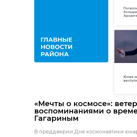
Потепл
больши
Арханг
Юная з
выступ
«Мечты о космосе»: вет
воспоминаниями о време
Гагариным
В преддверии Дня космонавтики юнар