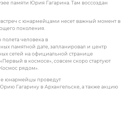
узее памяти Юрия Гагарина. Там воссоздан
х встреч с юнармейцами несет важный момент в
ющего поколения.
о полета человека в
ых памятной дате, запланировал и центр
ьных сетей на официальной странице
Первый в космосе», совсем скоро стартуют
Космос рядом».
ые юнармейцы проведут
Юрию Гагарину в Архангельске, а также акцию