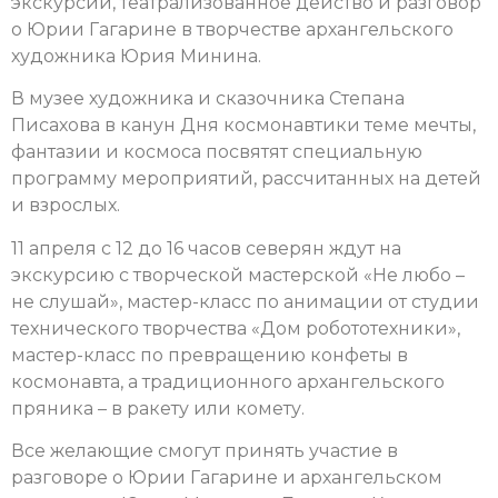
экскурсии, театрализованное действо и разговор
о Юрии Гагарине в творчестве архангельского
художника Юрия Минина.
В музее художника и сказочника Степана
Писахова в канун Дня космонавтики теме мечты,
фантазии и космоса посвятят специальную
программу мероприятий, рассчитанных на детей
и взрослых.
11 апреля с 12 до 16 часов северян ждут на
экскурсию с творческой мастерской «Не любо –
не слушай», мастер-класс по анимации от студии
технического творчества «Дом робототехники»,
мастер-класс по превращению конфеты в
космонавта, а традиционного архангельского
пряника – в ракету или комету.
Все желающие смогут принять участие в
разговоре о Юрии Гагарине и архангельском