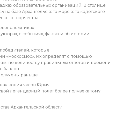
щадках образовательных организаций. В столице
ь на базе Архангельского морского кадетского
ского творчества.
новоположниках
укторах, о событиях, фактах и об истории
 победителей, которые
ии «Роскосмос». Их определят с помощью
ям: по количеству правильных ответов и времени
ве баллов
 получены раньше.
чная копия часов Юрия
 свой легендарный полет более полувека тому
ства Архангельской области