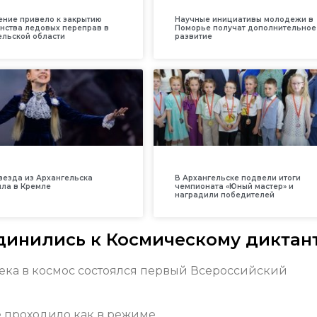
ение привело к закрытию
Научные инициативы молодежи в
нства ледовых переправ в
Поморье получат дополнительное
ельской области
развитие
везда из Архангельска
В Архангельске подвели итоги
ила в Кремле
чемпионата «Юный мастер» и
наградили победителей
инились к Космическому диктан
века в космос состоялся первый Всероссийский
 проходило как в режиме