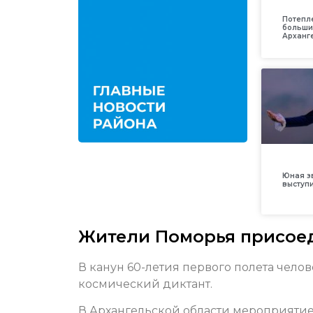
Потепл
больши
Арханг
Юная з
выступ
Жители Поморья присоед
В канун 60-летия первого полета чело
космический диктант.
В Архангельской области мероприятие