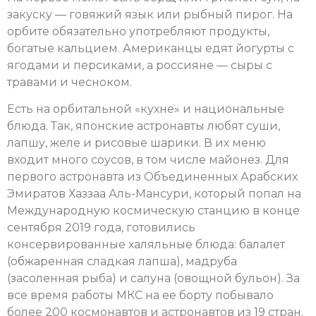
закуску — говяжий язык или рыбный пирог. На
орбите обязательно употребляют продукты,
богатые кальцием. Американцы едят йогурты с
ягодами и персиками, а россияне — сыры с
травами и чесноком.
Есть на орбитальной «кухне» и национальные
блюда. Так, японские астронавты любят суши,
лапшу, желе и рисовые шарики. В их меню
входит много соусов, в том числе майонез. Для
первого астронавта из Объединенных Арабских
Эмиратов Хаззаа Аль-Мансури, который попал на
Международную космическую станцию в конце
сентября 2019 года, готовились
консервированные халяльные блюда: балалет
(обжаренная сладкая лапша), мадруба
(засоленная рыба) и салуна (овощной бульон). За
все время работы МКС на ее борту побывало
более 200 космонавтов и астронавтов из 19 стран.