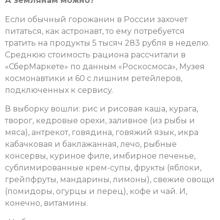
А землянам можно?
Если обычный горожанин в России захочет
питаться, как астронавт, то ему потребуется
тратить на продукты 5 тысяч 283 рубля в неделю.
Среднюю стоимость рациона рассчитали в
«СберМаркете» по данным «Роскосмоса», Музея
космонавтики и 60 с лишним ретейлеров,
подключенных к сервису.
В выборку вошли: рис и рисовая каша, курага,
творог, кедровые орехи, заливное (из рыбы и
мяса), антрекот, говядина, говяжий язык, икра
кабачковая и баклажанная, лечо, рыбные
консервы, куриное филе, имбирное печенье,
сублимированные крем-супы, фрукты (яблоки,
грейпфруты, мандарины, лимоны), свежие овощи
(помидоры, огурцы и перец), кофе и чай. И,
конечно, витамины.