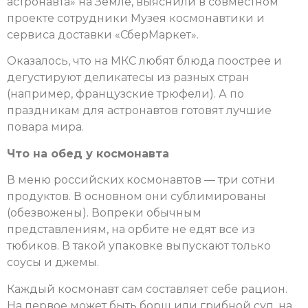
астронавта» на Земле, выяснили в совместном
проекте сотрудники Музея космонавтики и
сервиса доставки «СберМаркет».
Оказалось, что на МКС любят блюда поострее и
дегустируют деликатесы из разных стран
(например, французские трюфели). А по
праздникам для астронавтов готовят лучшие
повара мира.
Что на обед у космонавта
В меню российских космонавтов — три сотни
продуктов. В основном они сублимированы
(обезвожены). Вопреки обычным
представлениям, на орбите не едят все из
тюбиков. В такой упаковке выпускают только
соусы и джемы.
Каждый космонавт сам составляет себе рацион.
На первое может быть борщ или грибной суп, на