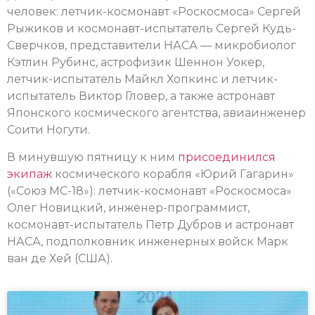
человек: летчик-космонавт «Роскосмоса» Сергей
Рыжиков и космонавт-испытатель Сергей Кудь-
Сверчков, представители НАСА — микробиолог
Кэтлин Рубинс, астрофизик Шеннон Уокер,
летчик-испытатель Майкл Хопкинс и летчик-
испытатель Виктор Гловер, а также астронавт
Японского космического агентства, авиаинженер
Соити Ногути.
В минувшую пятницу к ним
присоединился
экипаж
космического корабля «Юрий Гагарин»
(«Союз МС-18»): летчик-космонавт «Роскосмоса»
Олег Новицкий, инженер-программист,
космонавт-испытатель Петр Дубров и астронавт
НАСА, подполковник инженерных войск Марк
ван де Хей (США).