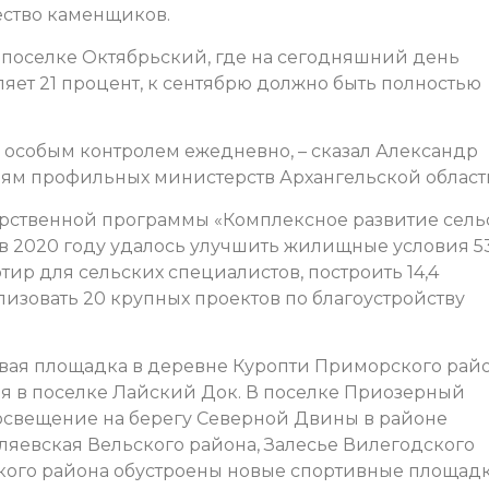
ество каменщиков.
 поселке Октябрьский, где на сегодняшний день
ляет 21 процент, к сентябрю должно быть полностью
 особым контролем ежедневно, – сказал Александр
ям профильных министерств Архангельской област
арственной программы «Комплексное развитие сель
 в 2020 году удалось улучшить жилищные условия 5
тир для сельских специалистов, построить 14,4
лизовать 20 крупных проектов по благоустройству
овая площадка в деревне Куропти Приморского райо
я в поселке Лайский Док. В поселке Приозерный
освещение на берегу Северной Двины в районе
ляевская Вельского района, Залесье Вилегодского
кого района обустроены новые спортивные площадк