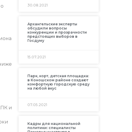
30.08.2021
по
Архангельские эксперты
обсудили вопросы
конкуренции и прозрачности
предстоящих выборов в
гиона
Госдуму
15.07.2021
 ниже
Парк, корт, детская площадка:
в Коношском районе создают
комфортную городскую среду
на любой вкус
07.05.2021
АПК и
роки
Кадры для национальной
политики: специалисты
Поморья участвуют в