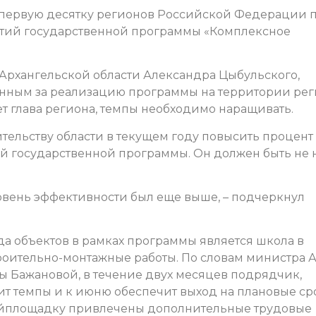
 первую десятку регионов Российской Федерации 
тий государственной программы «Комплексное
 Архангельской области Александра Цыбульского,
енным за реализацию программы на территории ре
ает глава региона, темпы необходимо наращивать.
ельству области в текущем году повысить процент
й государственной программы. Он должен быть не
уровень эффективности был еще выше, – подчеркнул
а объектов в рамках программы является школа в
роительно-монтажные работы. По словам министра 
ы Бажановой, в течение двух месяцев подрядчик,
тит темпы и к июню обеспечит выход на плановые с
тройплощадку привлечены дополнительные трудовые