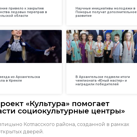
ение привело к закрытию
Научные инициативы молодежи в
нства ледовых переправ в
Поморье получат дополнительное
ельской области
развитие
везда из Архангельска
В Архангельске подвели итоги
ила в Кремле
чемпионата «Юный мастер» и
наградили победителей
роект «Культура» помогает
асти социокультурные центры»
пицыно Котласского района, созданной в рамках
открытых дверей.