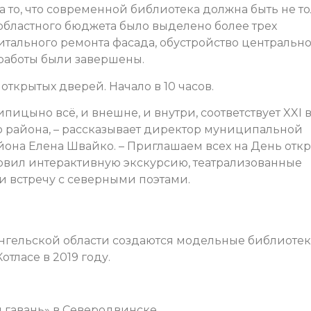
 то, что современной библиотека должна быть не т
областного бюджета было выделено более трех
тального ремонта фасада, обустройство центральн
 работы были завершены.
ткрытых дверей. Начало в 10 часов.
цыно всё, и внешне, и внутри, соответствует XXI в
ю района, – рассказывает директор муниципальной
йона Елена Швайко. – Приглашаем всех на День отк
овил интерактивную экскурсию, театрализованные
 и встречу с северными поэтами.
ангельской области создаются модельные библиотек
тласе в 2019 году.
 гавань» в Северодвинске,