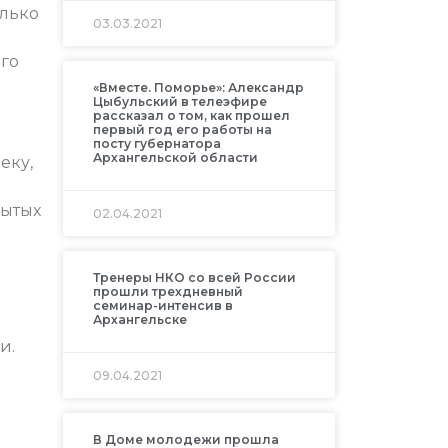
олько
03.03.2021
ого
«Вместе. Поморье»: Александр
Цыбульский в телеэфире
рассказал о том, как прошел
первый год его работы на
посту губернатора
Архангельской области
еку,
рытых
02.04.2021
Тренеры НКО со всей России
прошли трехдневный
семинар-интенсив в
Архангельске
и.
09.04.2021
В Доме молодежи прошла