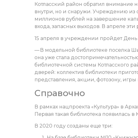
Котласский район обратил внимание на
внутри, но и снаружи. Учреждению из 
миллионов рублей на завершение капи
входа, запасных выходов. В апреле эти
15 апреля в учреждении пройдет День о
— В модельной библиотеке поселка Шипи
она уже стала достопримечательность
библиотечной системы Котласского ра
дверей: коллектив библиотеки пригот
представления, акции, фотозону, игры
Справочно
В рамках нацпроекта «Культура» в Арх
Первая такая библиотека появилась в Ко
В 2020 году созданы еще три:
На базе библиотеки №10 «Книжная