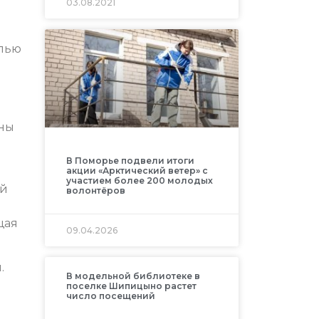
03.08.2021
елью
аны
В Поморье подвели итоги
акции «Арктический ветер» с
участием более 200 молодых
ей
волонтёров
щая
09.04.2026
.
В модельной библиотеке в
поселке Шипицыно растет
число посещений