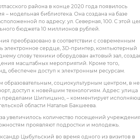
тласского района в конце 2020 года появилось
 – модельная библиотека. Она создана на базе
положенной по адресу: ул. Северная, 100. С этой ц
ьного бюджета 10 миллионов рублей.
ния преобразовано в соответствии с современным
ь электронное сердце, 3D-принтер, компьютерный
еднему слову техники оборудован актовый зал, созд
едения масштабных мероприятий. Кроме того,
, обеспечен доступ к электронным ресурсам.
 образовательным, социокультурным центром, в н
орт, доступ к новейшим технологиям. Адрес: улица
 за пределами Шипицыно, – комментирует исполняю
гельской области Наталья Бакшеева.
раза увеличилось количество посещений учреждения
ожностям проявляют подростки и молодежь.
ександр Цыбульский во время одного из визитов в