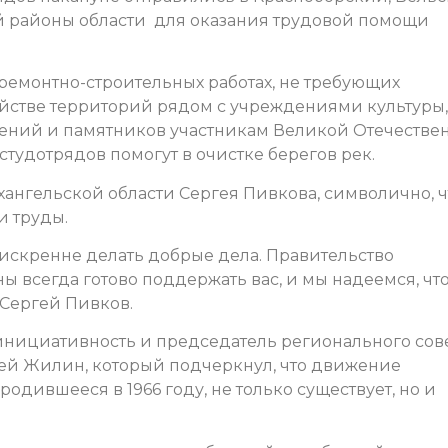
 районы области для оказания трудовой помощи
 ремонтно-строительных работах, не требующих
ойстве территорий рядом с учреждениями культуры,
нений и памятников участникам Великой Отечестве
тудотрядов помогут в очистке берегов рек.
хангельской области Сергея Пивкова, символично, ч
и труды.
и искренне делать добрые дела. Правительство
ы всегда готово поддержать вас, и мы надеемся, чт
 Сергей Пивков.
инициативность и председатель регионального сов
ей Жилин, который подчеркнул, что движение
родившееся в 1966 году, не только существует, но и