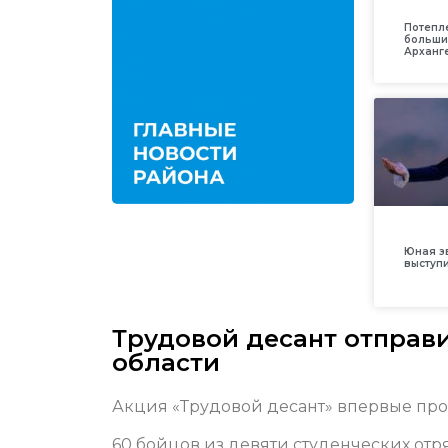
Потепл
больши
Арханг
Юная з
выступ
Трудовой десант отправ
области
Акция «Трудовой десант» впервые про
60 бойцов из девяти студенческих отр