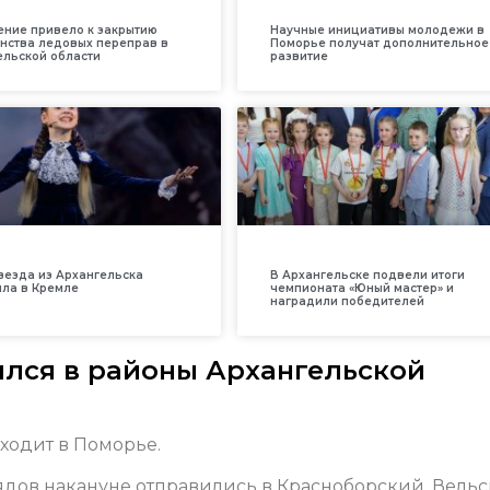
ение привело к закрытию
Научные инициативы молодежи в
нства ледовых переправ в
Поморье получат дополнительное
ельской области
развитие
везда из Архангельска
В Архангельске подвели итоги
ила в Кремле
чемпионата «Юный мастер» и
наградили победителей
ился в районы Архангельской
ходит в Поморье.
ядов накануне отправились в Красноборский, Вельс