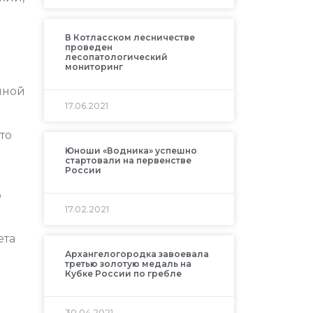
В Котласском лесничестве
проведен
лесопатологический
мониторинг
нной
17.06.2021
то
Юноши «Водника» успешно
стартовали на первенстве
России
о
17.02.2021
ета
Архангелогородка завоевала
третью золотую медаль на
Кубке России по гребле
30.04.2021