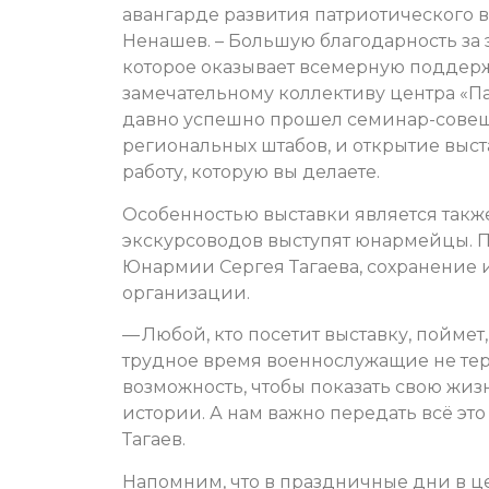
авангарде развития патриотического 
Ненашев. – Большую благодарность за э
которое оказывает всемерную поддерж
замечательному коллективу центра «Па
давно успешно прошел семинар-совеща
региональных штабов, и открытие выста
работу, которую вы делаете.
Особенностью выставки является также 
экскурсоводов выступят юнармейцы. П
Юнармии Сергея Тагаева, сохранение 
организации.
— Любой, кто посетит выставку, поймет,
трудное время военнослужащие не тер
возможность, чтобы показать свою жиз
истории. А нам важно передать всё эт
Тагаев.
Напомним, что в праздничные дни в це