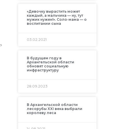
«Девочку вырастить может
каждый, а мальчика — ну, тут
мужик нужен!». Соло-мама — о
воспитании сына
03.02.2021
ь
В будущем году в
Архангельской области
обновят социальную
инфраструктуру
28.09.2023
В Архангельской области
лесорубы XXI века выбрали
королеву леса
14.08.2021