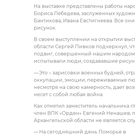
На выставке представлены работы на
Бориса Лебедева, заслуженных худож
Бантикова, Ивана Евстигнеева. Все о
рисунок.
В своем выступлении на открытии выс
области Сергей Пивков подчеркнул, чт
подвиг, совершенный нашим народом в
испытывали люди, создававшие рисун
— Это – зарисовки военных будней, от
оккупации, эмоции, переживаемые людь
несмотря на свою камерность, дает во
несет с собой любая война.
Как отметил заместитель начальника 
член ВПК «Орден» Евгений Ненашев, 
Архангельской области не является сл
— На сегодняшний день Поморье в