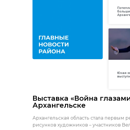
Потепл
больши
Арханг
Юная з
выступ
Выставка «Война глазам
Архангельске
Архангельская область стала первым 
рисунков художников – участников Ве