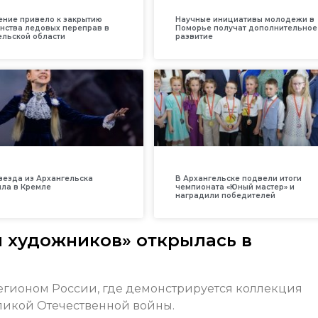
ение привело к закрытию
Научные инициативы молодежи в
нства ледовых переправ в
Поморье получат дополнительное
ельской области
развитие
везда из Архангельска
В Архангельске подвели итоги
ила в Кремле
чемпионата «Юный мастер» и
наградили победителей
и художников» открылась в
регионом России, где демонстрируется коллекция
ликой Отечественной войны.