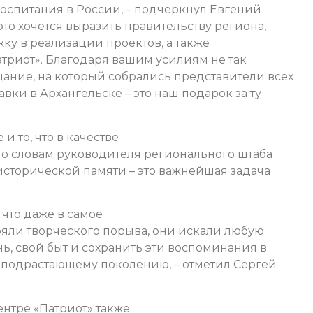
воспитания в России, – подчеркнул Евгений
то хочется выразить правительству региона,
ку в реализации проектов, а также
триот». Благодаря вашим усилиям не так
ние, на который собрались представители всех
вки в Архангельске – это наш подарок за ту
и то, что в качестве
о словам руководителя регионального штаба
исторической памяти – это важнейшая задача
 что даже в самое
яли творческого порыва, они искали любую
нь, свой быт и сохранить эти воспоминания в
о подрастающему поколению, – отметил Сергей
нтре «Патриот» также