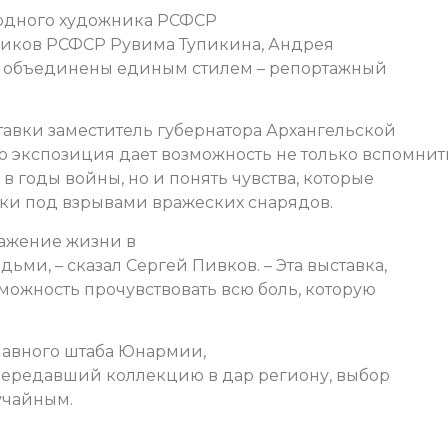
родного художника РСФСР
ников РСФСР Рувима Тупикина, Андрея
ни объединены единым стилем – репортажный
тавки заместитель губернатора Архангельской
о экспозиция дает возможность не только вспомнит
 годы войны, но и понять чувства, которые
ки под взрывами вражеских снарядов.
ражение жизни в
ми, – сказал Сергей Пивков. – Эта выставка,
зможность прочувствовать всю боль, которую
главного штаба Юнармии,
передавший коллекцию в дар региону, выбор
учайным.