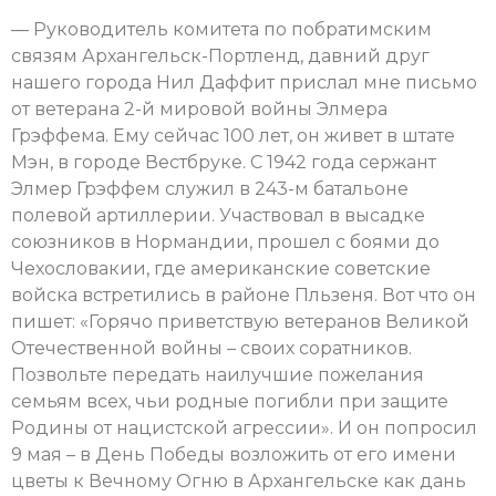
— Руководитель комитета по побратимским
связям Архангельск-Портленд, давний друг
нашего города Нил Даффит прислал мне письмо
от ветерана 2-й мировой войны Элмера
Грэффема. Ему сейчас 100 лет, он живет в штате
Мэн, в городе Вестбруке. С 1942 года сержант
Элмер Грэффем служил в 243-м батальоне
полевой артиллерии. Участвовал в высадке
союзников в Нормандии, прошел с боями до
Чехословакии, где американские советские
войска встретились в районе Пльзеня. Вот что он
пишет: «Горячо приветствую ветеранов Великой
Отечественной войны – своих соратников.
Позвольте передать наилучшие пожелания
семьям всех, чьи родные погибли при защите
Родины от нацистской агрессии». И он попросил
9 мая – в День Победы возложить от его имени
цветы к Вечному Огню в Архангельске как дань