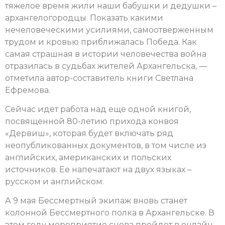
тяжелое время жили наши бабушки и дедушки –
архангелогородцы. Показать какими
нечеловеческими усилиями, самоотверженным
трудом и кровью приближалась Победа. Как
самая страшная в истории человечества война
отразилась в судьбах жителей Архангельска, —
отметила автор-составитель книги Светлана
Ефремова.
Сейчас идет работа над еще одной книгой,
посвященной 80-летию прихода конвоя
«Дервиш», которая будет включать ряд
неопубликованных документов, в том числе из
английских, американских и польских
источников. Ее напечатают на двух языках –
русском и английском.
А 9 мая Бессмертный экипаж вновь станет
колонной Бессмертного полка в Архангельске. В
этом году мероприятие снова пройдет в онлайн-