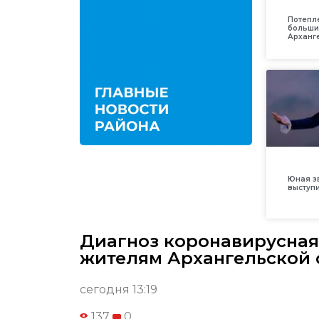
Потепл
больши
Арханг
Юная з
выступ
Диагноз коронавирусная
жителям Архангельской 
сегодня 13:19
137
0