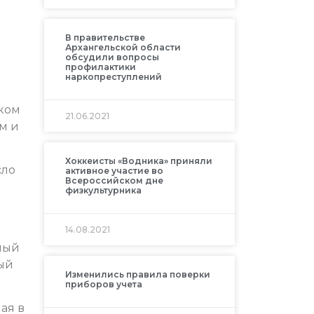
В правительстве
Архангельской области
обсудили вопросы
профилактики
наркопреступлений
ском
21.06.2021
ом и
Хоккеисты «Водника» приняли
сло
активное участие во
Всероссийском дне
физкультурника
14.08.2021
ный
вый
Изменились правила поверки
приборов учета
ая в