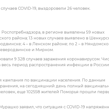
случаев COVID-19, выздоровели 26 человек.
Роспотребнадзора, в регионе выявлены 59 новых
нского района; 13 новых случаев выявлено в Шенкур
 Новодвинске; 4 – в Ленском районе; по 2 – в Няндомск
 Северодвинске и Мирном.
ровали 9 328 случаев заражения коронавирусом. Чи
а весь период распространения инфекции в России
ся кампания по вакцинации населения. По данным
хранения, на сегодняшний день полный вакциналь
1 человек, еще 102558 жителей Поморья прошли пер
урашко заявил, что ситуация с COVID-19 напряжённ