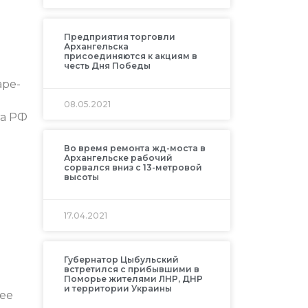
Предприятия торговли
Архангельска
присоединяются к акциям в
честь Дня Победы
аре-
08.05.2021
та РФ
Во время ремонта жд-моста в
Архангельске рабочий
сорвался вниз с 13-метровой
высоты
17.04.2021
Губернатор Цыбульский
встретился с прибывшими в
Поморье жителями ЛНР, ДНР
и территории Украины
лее