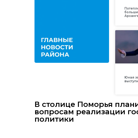
Потепл
больши
Арханг
Юная з
выступ
В столице Поморья план
вопросам реализации го
политики