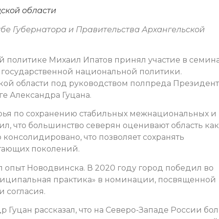
дской области
жбе Губернатора и Правительства Архангельской
ей политике Михаил Ипатов принял участие в семин
государственной национальной политики.
ой области под руководством полпреда Президен
е Александра Гуцана.
рья по сохранению стабильных межнациональных и
л, что большинство северян оценивают область как
 консолидировано, что позволяет сохранять
тающих поколений.
л опыт Новодвинска. В 2020 году город победил во
иципальная практика» в номинации, посвященной
 согласия.
 Гуцан рассказал, что на Северо-Западе России бо