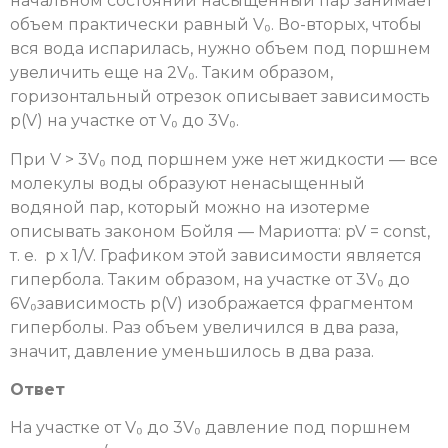
начальном состоянии насыщенный пар занимает
объем практически равный V₀. Во-вторых, чтобы
вся вода испарилась, нужно объем под поршнем
увеличить еще на 2V₀. Таким образом,
горизонтальный отрезок описывает зависимость
p(V) на участке от V₀ до 3V₀.
При V > 3V₀ под поршнем уже нет жидкости — все
молекулы воды образуют ненасыщенный
водяной пар, который можно на изотерме
описывать законом Бойля — Мариотта: pV = const,
т. е. p х 1/V. Графиком этой зависимости является
гипербола. Таким образом, на участке от 3V₀ до
6V₀зависимость p(V) изображается фрагментом
гиперболы. Раз объем увеличился в два раза,
значит, давление уменьшилось в два раза.
Ответ
На участке от V₀ до 3V₀ давление под поршнем