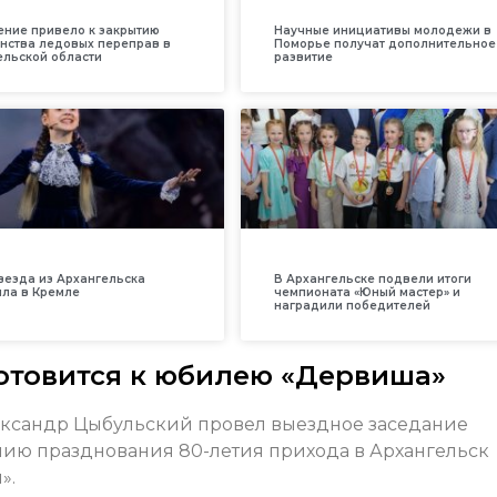
ение привело к закрытию
Научные инициативы молодежи в
нства ледовых переправ в
Поморье получат дополнительное
ельской области
развитие
везда из Архангельска
В Архангельске подвели итоги
ила в Кремле
чемпионата «Юный мастер» и
наградили победителей
готовится к юбилею «Дервиша»
ександр Цыбульский провел выездное заседание
нию празднования 80-летия прихода в Архангельск
».