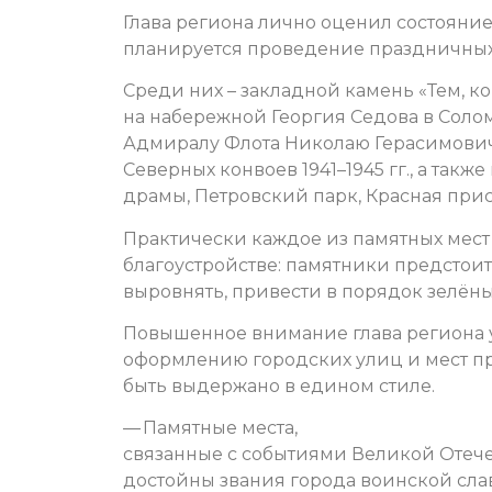
Глава региона лично оценил состояние
планируется проведение праздничны
Среди них – закладной камень «Тем, к
на набережной Георгия Седова в Солом
Адмиралу Флота Николаю Герасимовичу
Северных конвоев 1941–1945 гг., а так
драмы, Петровский парк, Красная прис
Практически каждое из памятных мест
благоустройстве: памятники предстоит
выровнять, привести в порядок зелёны
Повышенное внимание глава региона 
оформлению городских улиц и мест п
быть выдержано в едином стиле.
— Памятные места,
связанные с событиями Великой Отеч
достойны звания города воинской слав