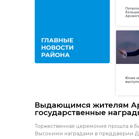
Потепл
больши
Арханг
Юная з
выступ
Выдающимся жителям Ар
государственные наград
Торжественная церемония прошла в би
Высокими наградами в преддверии Дня