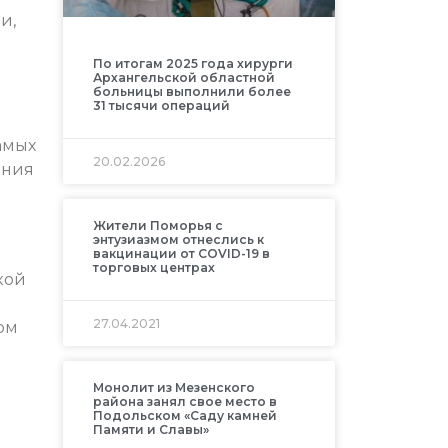
и,
По итогам 2025 года хирурги
Архангельской областной
больницы выполнили более
31 тысячи операций
амых
20.02.2026
ания
Жители Поморья с
энтузиазмом отнеслись к
вакцинации от COVID-19 в
торговых центрах
кой
27.04.2021
ом
Монолит из Мезенского
района занял свое место в
Подольском «Саду камней
Памяти и Славы»