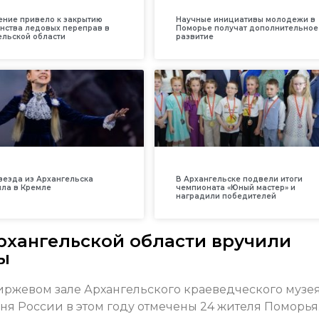
ение привело к закрытию
Научные инициативы молодежи в
нства ледовых переправ в
Поморье получат дополнительное
ельской области
развитие
везда из Архангельска
В Архангельске подвели итоги
ила в Кремле
чемпионата «Юный мастер» и
наградили победителей
хангельской области вручили
ы
ржевом зале Архангельского краеведческого музея
 России в этом году отмечены 24 жителя Поморья