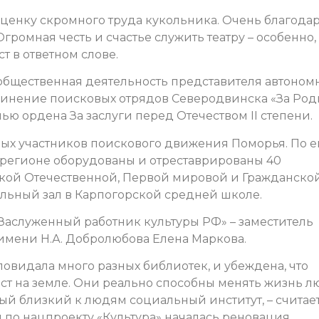
оценку скромного труда кукольника. Очень благода
Огромная честь и счастье служить театру – особенно,
ст в ответном слове.
общественная деятельность представителя автоном
инение поисковых отрядов Северодвинска «За Род
ю ордена За заслуги перед Отечеством II степени.
ных участников поискового движения Поморья. По е
 регионе оборудованы и отреставрированы 40
икой Отечественной, Первой мировой и Гражданско
льный зал в Карпогорской средней школе.
аслуженный работник культуры РФ» – заместитель
имени Н.А. Добролюбова Елена Маркова.
овидала много разных библиотек, и убеждена, что
ест на земле. Они реально способны менять жизнь 
ый близкий к людям социальный институт, – считае
сии по нацпроекту «Культура» началась реновация