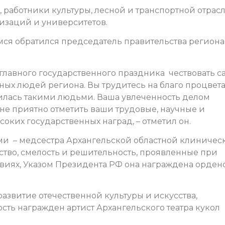
ы, работники культуры, лесной и транспортной отрасл
изаций и университетов.
ся обратился председатель правительства региона
главного государственного праздника чествовать с
ных людей региона. Вы трудитесь на благо процвет
дилась такими людьми. Ваша увлеченность делом
не приятно отметить ваши трудовые, научные и
ких государственных наград, – отметил он.
и – медсестра Архангельской областной клиничес
ство, смелость и решительность, проявленные при
виях, Указом Президента РФ она награждена орден
азвитие отечественной культуры и искусства,
ть награжден артист Архангельского театра кукол