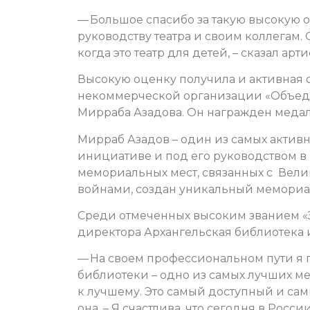
— Большое спасибо за такую высокую 
руководству театра и своим коллегам. 
когда это театр для детей, – сказал арти
Высокую оценку получила и активная 
некоммерческой организации «Объед
Мирраба Азадова. Он награжден медаль
Мирраб Азадов – один из самых актив
инициативе и под его руководством в
мемориальных мест, связанных с Вел
войнами, создан уникальный мемориа
Среди отмеченных высоким званием «З
директора Архангельская библиотека 
— На своем профессиональном пути я п
библиотеки – одно из самых лучших м
к лучшему. Это самый доступный и сам
она. – Я счастлива, что сегодня в Рос