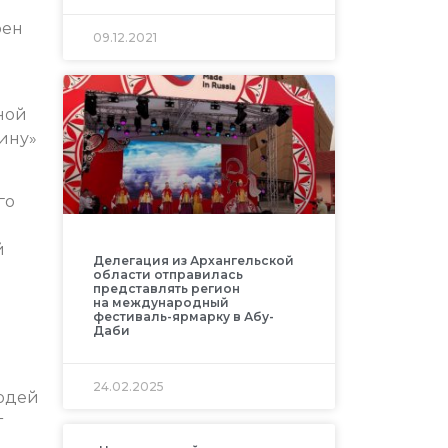
рен
09.12.2021
ной
ину»
го
й
Делегация из Архангельской
области отправилась
представлять регион
на международный
фестиваль-ярмарку в Абу-
Даби
24.02.2025
людей
т