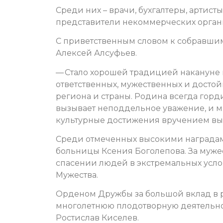
Среди них – врачи, бухгалтеры, артист
представители некоммерческих орган
С приветственным словом к собравшим
Алексей Алсуфьев.
— Стало хорошей традицией накануне 
ответственных, мужественных и достой
региона и страны. Родина всегда гор
вызывает неподдельное уважение, и м
культурные достижения вручением высо
Среди отмеченных высокими наградам
больницы Ксения Боголепова. За муже
спасении людей в экстремальных усло
Мужества.
Орденом Дружбы за большой вклад в р
многолетнюю плодотворную деятельнос
Ростислав Киселев.