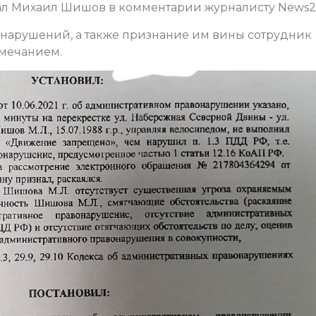
зал Михаил Шишов в комментарии журналисту News2
х нарушений, а также признание им вины сотрудник
мечанием.