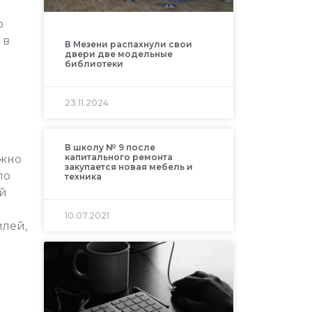
о
 в
В Мезени распахнули свои
двери две модельные
библиотеки
23.11.2024
В школу № 9 после
капитального ремонта
ожно
закупается новая мебель и
ло
техника
ой
10.07.2021
илей,