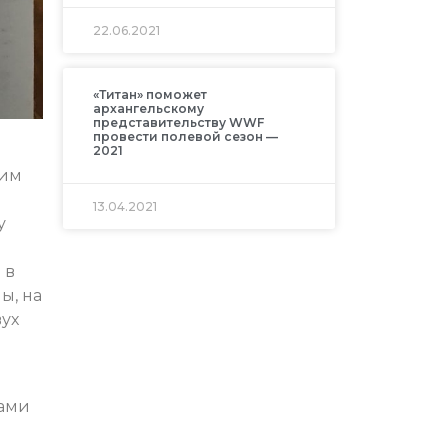
22.06.2021
«Титан» поможет
архангельскому
представительству WWF
провести полевой сезон —
2021
ким
13.04.2021
у
 в
ы, на
вух
тами