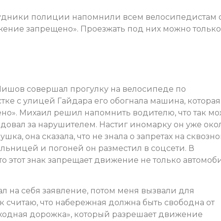
удники полиции напомнили всем велосипедистам 
ение запрещено». Проезжать под них можно только
Шишов совершал прогулку на велосипеде по
ке с улицей Гайдара его обогнала машина, которая
но». Михаил решил напомнить водителю, что так м
едовал за нарушителем. Настиг иномарку он уже око
ка, она сказала, что не знала о запретах на сквозн
льницей и погоней он разместил в соцсети. В
то этот знак запрещает движение не только автомоб
л на себя заявление, потом меня вызвали для
как считаю, что набережная должна быть свободна от
ходная дорожка», который разрешает движение