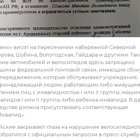
щено» висят на пересечении набережной Северной
рова, Шубина, Вологодская, Гайдара и другими. Та
ение автомобилей и велосипедов здесь запрещено.
шины федеральной почтовой связи, имеющие сбок
а передвижения, которые обслуживают учреждения,
, принадлежащий людям, работающим либо живущим
лением лиц с инвалидностью I или II группы; машин
алидов I или II группы либо ребенка-инвалида. В д
едстве должна присутствовать соответствующая
Инвалид».
цейские закрывают глаза на нарушение велосипедис
обратился с официальным запросом в пресс-службу