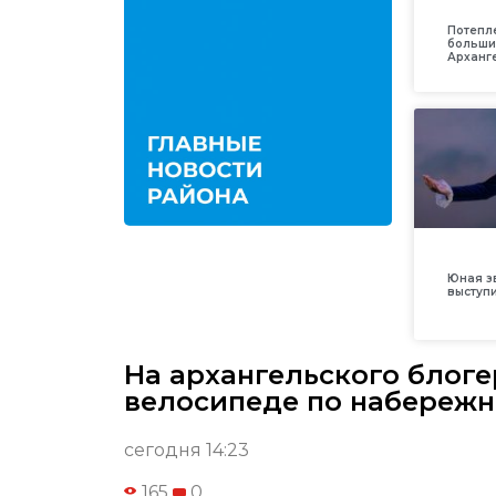
Потепл
больши
Арханг
Юная з
выступ
На архангельского блоге
велосипеде по набереж
сегодня 14:23
165
0