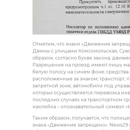
Отметим, что знаки «Движение запре
Двины с улицами Комсомольская, Суво
образом, согласно букве закона, движ
Разрешение на проезд имеют лишь ма
белую полосу на синем фоне; средств
расположенные за знаком; транспорт
запретной зоне; автомобили под управ
которых осуществляется перевозка инв
последних случаях на транспортном ср
наклейка – опознавательный символ «
Таким образом, получается, что поли
знака «Движение запрещено». News29 