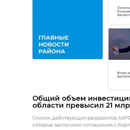
Потепл
больши
Арханг
Юная з
выступ
Общий объем инвестиций
области превысил 21 мл
Список действующих резидентов АЗРФ
которые заключили соглашения с Корп