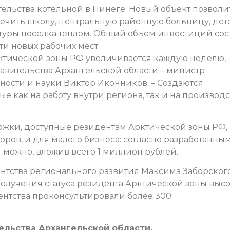
тельства котельной в Пинеге. Новый объект позволи
печить школу, центральную районную больницу, де
туры поселка теплом. Общий объем инвестиций сос
и новых рабочих мест.
ктической зоны РФ увеличивается каждую неделю, 
авительства Архангельской области – министр
ости и науки Виктор Иконников. – Создаются
 как на работу внутри региона, так и на производс
ржки, доступные резидентам Арктической зоны РФ,
ров, и для малого бизнеса: согласно разработанны
 можно, вложив всего 1 миллион рублей.
нтства регионального развития Максима Заборского
получения статуса резидента Арктической зоны выс
гентства проконсультировали более 300
ельства Архангельской области.