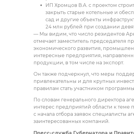
ИП Хромцов В.А. с проектом строи
закрыть старые котельные и обес
сад и другие объекты инфраструк
24 млн рублей при создании девят
— Мы видим, что число резидентов Ар
отмечает заместитель председателя пр
экономического развития, промышленн
интересные предприятия, направленные
продукции, в том числе на экспорт.
Он также подчеркнул, что меры подде
привлекательны и для крупных инвесто
правилам стать участником программы
По словам генерального директора аге
интерес предприятий области к теме 
с начала отбора заявок специалисты а
заинтересованных компаний.
Пресс-служба Губернатора и Правит