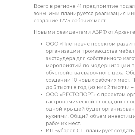
Всего в регионе 41 предприятие подал
зоны, ими планируется реализация ин
создание 1273 рабочих мест.
Новыми резидентами АЗРФ от Архангел
ООО «Плетнев» с проектом развит
организации производства мебел
экструдера для собственного изго
мероприятий по модернизации пр
обустройства сварочного цеха. О
создании 10 новых рабочих мест.
до 5 тысяч в год (из них 2 тысячи –
ООО «РЕСТОПОРТ» с проектом орг
гастрономической площадки площа
одной крышей будет организовано
кухнями. Общий объем инвестиций
рабочих мест.
ИП Зубарев С.Г. планирует созда