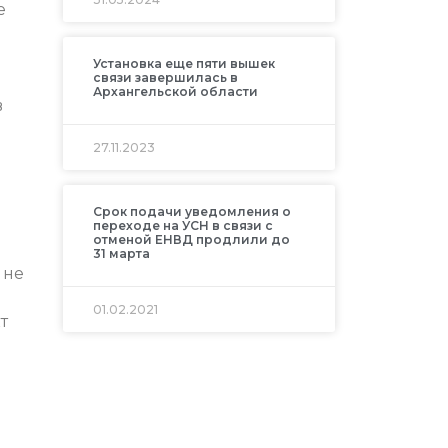
е
Установка еще пяти вышек
связи завершилась в
Архангельской области
в
27.11.2023
Срок подачи уведомления о
переходе на УСН в связи с
отменой ЕНВД продлили до
31 марта
 не
01.02.2021
т