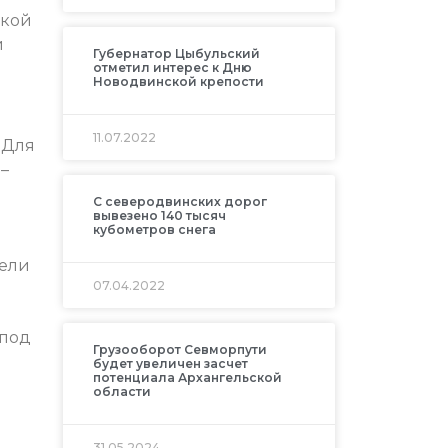
ской
и
Губернатор Цыбульский
отметил интерес к Дню
Новодвинской крепости
11.07.2022
 Для
–
С северодвинских дорог
вывезено 140 тысяч
кубометров снега
бели
07.04.2022
 под
Грузооборот Севморпути
будет увеличен засчет
потенциала Архангельской
области
я
31.05.2024