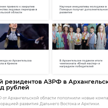
ение привело к закрытию
Научные инициативы молодежи в
нства ледовых переправ в
Поморье получат дополнительное
ельской области
развитие
везда из Архангельска
В Архангельске подвели итоги
ила в Кремле
чемпионата «Юный мастер» и
наградили победителей
 резидентов АЗРФ в Архангельс
рд рублей
 от Архангельской области пополнили новые комп
орацией развития Дальнего Востока и Арктики.