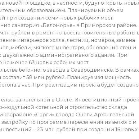
на новой площадке, в частности, будут открыты новы
нительным образованием. Планируемый объем
ей при создании семи новых рабочих мест.
ния санатория «Беломорье» в Приморском районе.
млн рублей в ремонтно-восстановительные работы 
ление интерьеров холла, лестниц, номеров, замена
ков, мебели, мягкого инвентаря, обновление стен и
ию двухэтажного административного здания. При
 не менее 63 новых рабочих мест.
льства бетонного завода в Северодвинске. В рамках
 составит 58 млн рублей. Планируемая мощность
бетона в час. При реализации проекта будет создано
ельства котельной в Онеге. Инвестиционный проек
о-модульной котельной и строительство склада
микрорайоне «Сорги» города Онеги Архангельской
 застройку по программе переселения из ветхого и
нвестиций – 23 млн рублей при создании 16 новых