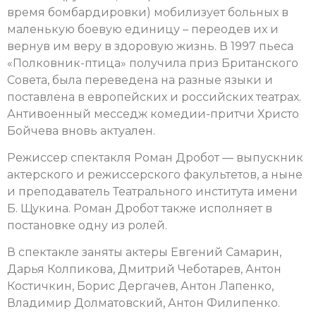
время бомбардировки) мобилизует больных в
маленькую боевую единицу – переодев их и
вернув им веру в здоровую жизнь. В 1997 пьеса
«Полковник-птица» получила приз Британского
Совета, была переведена на разные языки и
поставлена в европейских и российских театрах.
Антивоенный месседж комедии-притчи Христо
Бойчева вновь актуален.
Режиссер спектакля Роман Дробот — выпускник
актерского и режиссерского факультетов, а ныне
и преподаватель Театрального института имени
Б. Щукина. Роман Дробот также исполняет в
постановке одну из ролей.
В спектакле заняты актеры Евгений Самарин,
Дарья Колпикова, Дмитрий Чеботарев, Антон
Костичкин, Борис Дергачев, Антон Лапенко,
Владимир Долматовский, Антон Филипенко.