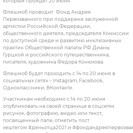
который пройдет 20 июня.
Флешмоб проводит Фонд Андрея
Первозванного при поддержке заслуженной
артистки Российской Федерации,
общественного деятеля, председателя Комиссии
по доступной среде и развитию инклюзивных
практик Общественной палаты РФ Дианы
Гурцкой и российского путешественника,
писателя, художника Федора Конюхова.
Флешмоб будет проходить с 14 по 20 июня в
социальных сетях – Instagram, Facebook,
Одноклассники, ВКонтакте.
Участникам необходимо с
14 по 20 июня
опубликовать на своей странице в соцсетях
рисунок, фотографию, видео или текст,
посвященный папе, о
тметить пост
хештегом #деньотца2021 и #фондандреяпервозван