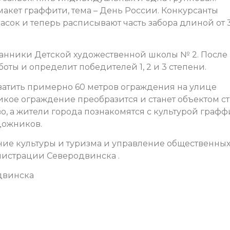
акет граффити, тема – День России. Конкурсанты
асок и теперь расписывают часть забора длиной от 3
танники Детской художественной школы № 2.
После
ты и определит победителей 1, 2 и 3 степени.
атить примерно 60 метров ограждения на улице
икое ограждение преобразится и станет объектом ст
во, а жители города познакомятся с культурой графф
дожников.
ие культуры и туризма и управление общественны
истрации Северодвинска .
двинска