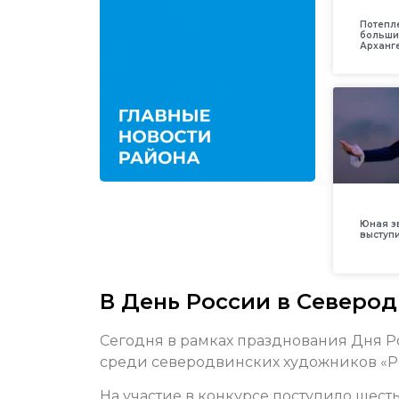
Потепл
больши
Арханг
Юная з
выступ
В День России в Северо
Сегодня в рамках празднования Дня Р
среди северодвинских художников «Ро
На участие в конкурсе поступило шест