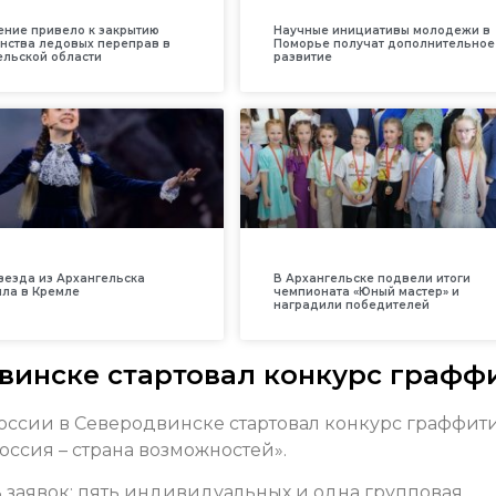
ение привело к закрытию
Научные инициативы молодежи в
нства ледовых переправ в
Поморье получат дополнительное
ельской области
развитие
везда из Архангельска
В Архангельске подвели итоги
ила в Кремле
чемпионата «Юный мастер» и
наградили победителей
двинске стартовал конкурс графф
оссии в Северодвинске стартовал конкурс граффит
ссия – страна возможностей».
ь заявок: пять индивидуальных и одна групповая.