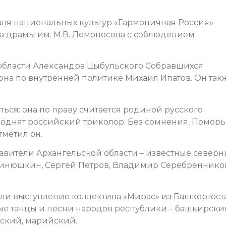
аля национальных культур «Гармоничная Россия»
ра драмы им. М.В. Ломоносова с соблюдением
области Александра Цыбульского Собравшихся
она по внутренней политике Михаил Ипатов. Он так
ться:
она по праву считается родиной русского
поднят российский триколор.
Без сомнения, Поморь
тметил он.
вители Архангельской области – известные северн
Синюшкин, Сергей Петров, Владимир Серебреннико
ли выступление коллектива «Мирас» из Башкортоста
ые танцы и песни народов республики – башкирски
тский, марийский.