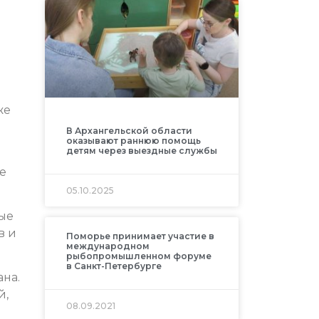
же
В Архангельской области
оказывают раннюю помощь
детям через выездные службы
е
05.10.2025
ые
в и
Поморье принимает участие в
международном
рыбопромышленном форуме
в Санкт-Петербурге
на.
й,
08.09.2021