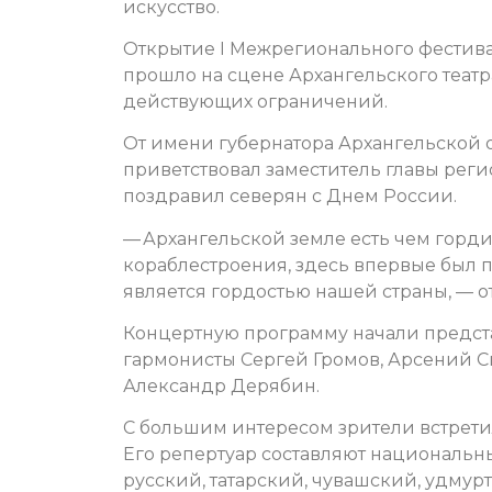
искусство.
Открытие I Межрегионального фестив
прошло на сцене Архангельского теат
действующих ограничений.
От имени губернатора Архангельской 
приветствовал заместитель главы реги
поздравил северян с Днем России.
— Архангельской земле есть чем горди
кораблестроения, здесь впервые был 
является гордостью нашей страны,
— о
Концертную программу начали предста
гармонисты Сергей Громов, Арсений 
Александр Дерябин.
С большим интересом зрители встрети
Его репертуар составляют национальн
русский, татарский, чувашский, удмур