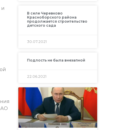
 и
В селе Черевково
Красноборского района
продолжается строительство
детского сада
30.07.2021
Подлость не была внезапной
кой
22.06.2021
ения
 АО