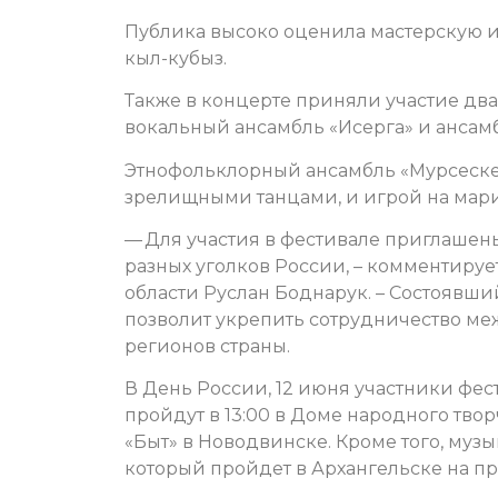
Публика высоко оценила мастерскую иг
кыл-кубыз.
Также в концерте приняли участие дв
вокальный ансамбль «Исерга» и ансам
Этнофольклорный ансамбль «Мурсеске
зрелищными танцами, и игрой на мари
— Для участия в фестивале приглашен
разных уголков России, – комментиру
области Руслан Боднарук. – Состоявш
позволит укрепить сотрудничество ме
регионов страны.
В День России, 12 июня участники фес
пройдут в 13:00 в Доме народного твор
«Быт»
в Новодвинске. Кроме того, муз
который пройдет в Архангельске на про