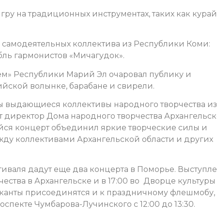
ру на традиционных инструментах, таких как курай
а самодеятельных коллектива из Республики Коми:
бль гармонистов «Мичагудок».
м» Республики Марий Эл очаровал публику и
йской волынке, барабане и свирели.
ы выдающиеся коллективы народного творчества из
ет директор Дома народного творчества Архангельс
ийся концерт объединил яркие творческие силы и
жду коллективами Архангельской области и других
тиваля дадут еще два концерта в Поморье. Выступл
чества в Архангельске
и в 17:00
во Дворце культуры
ыканты присоединятся и к праздничному флешмобу,
спекте Чумбарова-Лучинского с 12:00 до 13:30.