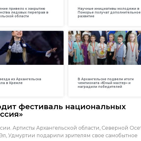
ение привело к закрытию
Научные инициативы молодежи в
нства ледовых переправ в
Поморье получат дополнительное
ельской области
развитие
везда из Архангельска
В Архангельске подвели итоги
ила в Кремле
чемпионата «Юный мастер» и
наградили победителей
одит фестиваль национальных
ссия»
сии. Артисты Архангельской области, Северной Осе
 Эл, Удмуртии подарили зрителям свое самобытное