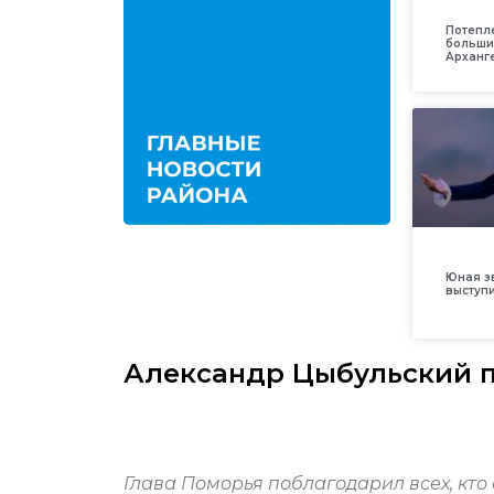
Потепл
больши
Арханг
Юная з
выступ
Александр Цыбульский п
Глава Поморья поблагодарил всех, кт