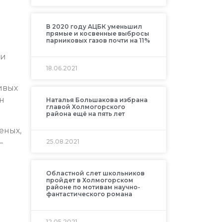
В 2020 году АЦБК уменьшил
прямые и косвенные выбросы
парниковых газов почти на 11%
 и
18.06.2021
ливых
н
Наталья Большакова избрана
главой Холмогорского
района ещё на пять лет
еных,
25.08.2021
–
Областной слет школьников
пройдет в Холмогорском
районе по мотивам научно-
фантастического романа
12.05.2021