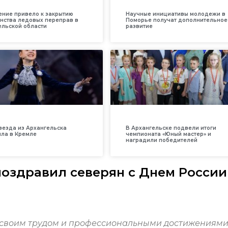
ение привело к закрытию
Научные инициативы молодежи в
нства ледовых переправ в
Поморье получат дополнительное
ельской области
развитие
везда из Архангельска
В Архангельске подвели итоги
ила в Кремле
чемпионата «Юный мастер» и
наградили победителей
оздравил северян с Днем России
о своим трудом и профессиональными достижениям