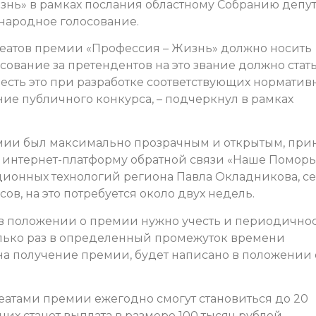
ь» в рамках послания областному Собранию депут
народное голосование.
уреатов премии «Профессия – Жизнь» должно носить
сование за претендентов на это звание должно стат
есть это при разработке соответствующих норматив
ие публичного конкурса, – подчеркнул в рамках
емии был максимально прозрачным и открытым, при
 интернет-платформу обратной связи «Наше Поморь
ионных технологий региона Павла Окладникова, с
сов, на это потребуется около двух недель.
, в положении о премии нужно учесть и периодично
олько раз в определенный промежуток времени
а получение премии, будет написано в положении 
еатами премии ежегодно смогут становиться до 20
их станет выплата в размере 100 тысяч рублей.