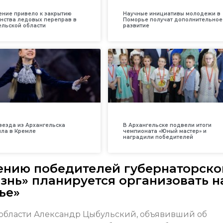
ение привело к закрытию
Научные инициативы молодежи в
нства ледовых переправ в
Поморье получат дополнительное
ельской области
развитие
везда из Архангельска
В Архангельске подвели итоги
ила в Кремле
чемпионата «Юный мастер» и
наградили победителей
ению победителей губернаторско
знь» планируется организовать н
ье»
 области Александр Цыбульский, объявивший об