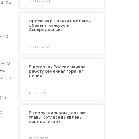
20.05.2021
атов,
Проект «Крышечки на благо»
объявил конкурс в
ь
Северодвинске
ных
02.03.2022
нято
В регионах России начала
е».
работу семейная горячая
линия
ейчас
12.08.2021
сть
о
В коррупционном деле экс-
главы Котласа выявлены
новые эпизоды
21.07.2021