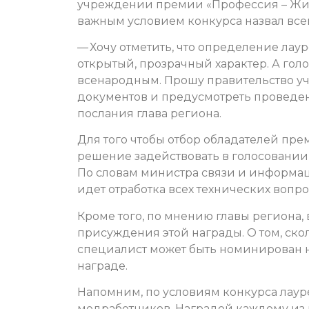
учреждении премии «Профессия – Жизн
важным условием конкурса назвал все
— Хочу отметить, что определение ла
открытый, прозрачный характер. А голо
всенародным. Прошу правительство уч
документов и предусмотреть проведен
послания глава региона.
Для того чтобы отбор обладателей пр
решение задействовать в голосовании
По словам министра связи и информац
идет отработка всех технических вопро
Кроме того, по мнению главы региона
присуждения этой награды. О том, ск
специалист может быть номинирован н
награде.
Напомним, по условиям конкурса лаур
медработников. Наградой каждому из н