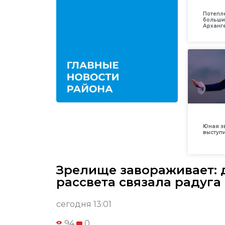
Потепл
больши
Арханг
Юная з
выступ
Зрелище завораживает: д
рассвета связала радуга
сегодня 13:01
94
0