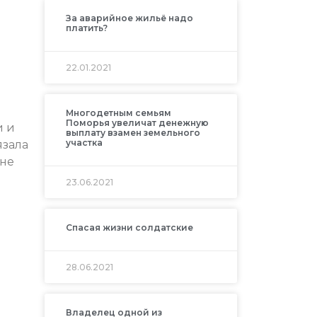
За аварийное жильё надо
платить?
22.01.2021
Многодетным семьям
Поморья увеличат денежную
и и
выплату взамен земельного
участка
язала
ане
23.06.2021
Спасая жизни солдатские
28.06.2021
Владелец одной из