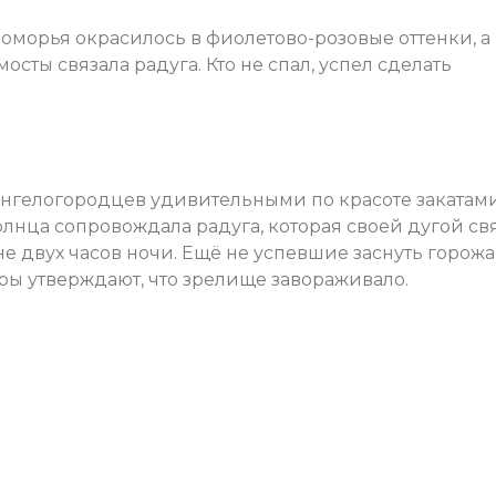
морья окрасилось в фиолетово-розовые оттенки, а
ты связала радуга. Кто не спал, успел сделать
нгелогородцев удивительными по красоте закатам
олнца сопровождала радуга, которая своей дугой св
не двух часов ночи. Ещё не успевшие заснуть горож
ры утверждают, что зрелище завораживало.