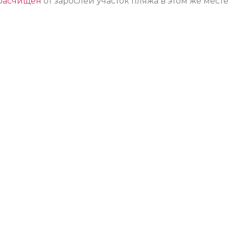
расчищен
от зарослей участок пляжа в этом же месте