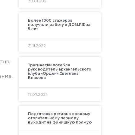
30.01.2021
Более 1000 стажеров
получили работу в ДОМ.РФ за
5 лет
21.11.2022
ктно-
Трагически погибла
руководитель архангельского
клуба «Орден» Светлана
ение,
Власова
17.07.2021
Подготовка региона к новому
отопительному периоду
выходит на финишную прямую