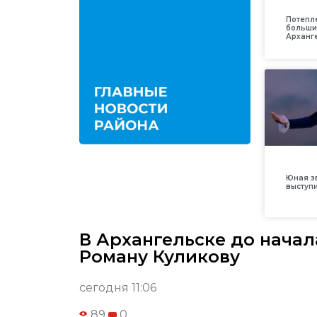
Потепл
больши
Арханг
Юная з
выступ
В Архангельске до нача
Роману Куликову
сегодня 11:06
89
0