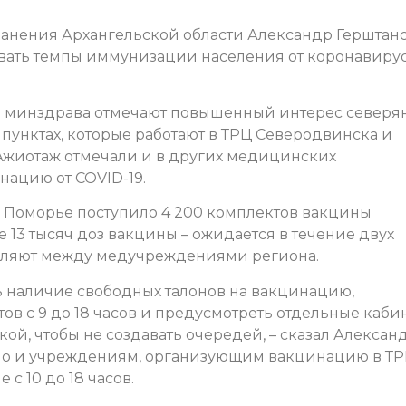
ранения Архангельской области Александр Герштан
ивать темпы иммунизации населения от коронавиру
 минздрава отмечают повышенный интерес северян
 пунктах, которые работают в ТРЦ Северодвинска и
 Ажиотаж отмечали и в других медицинских
нацию от COVID-19.
в Поморье поступило 4 200 комплектов вакцины
е 13 тысяч доз вакцины – ожидается в течение двух
деляют между медучреждениями региона.
ь наличие свободных талонов на вакцинацию,
ов с 9 до 18 часов и предусмотреть отдельные каби
ой, чтобы не создавать очередей, – сказал Алексан
ено и учреждениям, организующим вакцинацию в ТР
 с 10 до 18 часов.