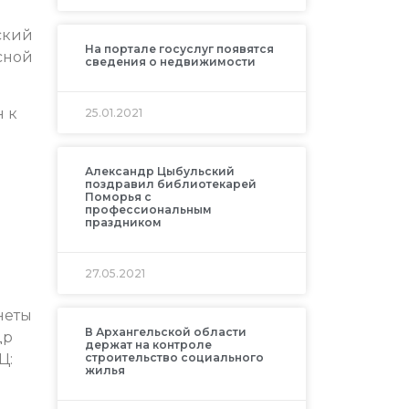
ский
На портале госуслуг появятся
сной
сведения о недвижимости
 к
25.01.2021
Александр Цыбульский
поздравил библиотекарей
Поморья с
профессиональным
праздником
27.05.2021
неты
В Архангельской области
др
держат на контроле
строительство социального
Ц:
жилья