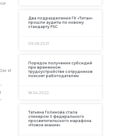
ки
Два подразделения ГК «Титан»
,
прошли аудиты по новому
стандарту FSC
09.06.2021
Порядок получения субсидий
при временном
ры и
трудоустройстве сотрудников
пояснят работодателям
-
й
18.04.2022
-
Татьяна Голикова стала
спикером II федерального
просветительского марафона
«Новое знание»