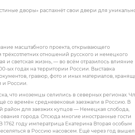
стиные дворы» распахнёт свои двери для уникальн
вание масштабного проекта, открывающего
 трёхсотлетних отношений русского и немецкого
кая и светская жизнь, — во всём отразилось влияние
00-ых годах на территории России. Выставка
окументов, гравюр, фото и иных материалов, хранящ
и и России.
ска, что иноземцы селились в северных регионах. Ч
щё со времён средневековья заезжали в Россию. В
й район для заезжих купцов — Немецкая слобода,
ования города. Отсюда многие иностранные гости
В 1762 году императрица Екатерина Вторая особым
селяться в Россию насовсем. Ещё через год вышел