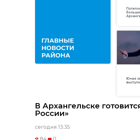
Потепл
больши
Арханг
Юная з
выступ
В Архангельске готовитс
России»
сегодня 13:35
84
0