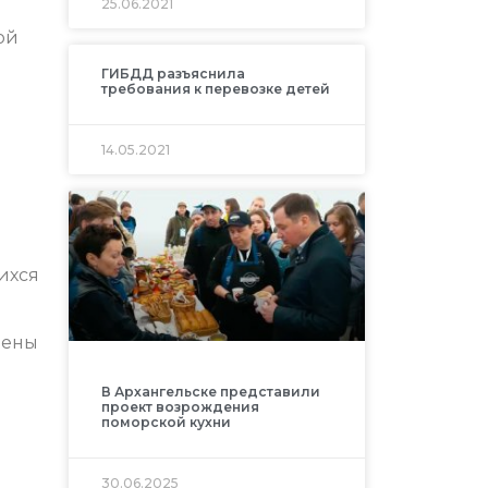
25.06.2021
ой
ГИБДД разъяснила
требования к перевозке детей
14.05.2021
ихся
лены
В Архангельске представили
проект возрождения
поморской кухни
30.06.2025