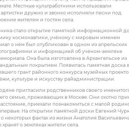
мате. Местные культработники использовали
 артистки дружно и звонко исполняли песни под
оение жителям и гостям села.
ика стало открытие памятной информационной до
мику космонавтики, учёному с мировым именем
иал о нём был опубликован в одном из апрельских
 фотографиями и информацией об учёном-земляке
емориала. Она была изготовлена в Архангельске из
вандальным покрытием. Появилась памятная доска 
ившего грант районного конкурса музейных проекто
жи, культуре и искусству райадминистрации.
ердяне пригласили родственников своего именитог
и его семью, проживающих в Москве. Они охотно пр
расстояние, приехали познакомиться с малой родин
 впервые. На открытии памятной доски Евгений Чур
 о некоторых фактах из жизни Анатолия Васильевича
 хранят о земляках жители села.