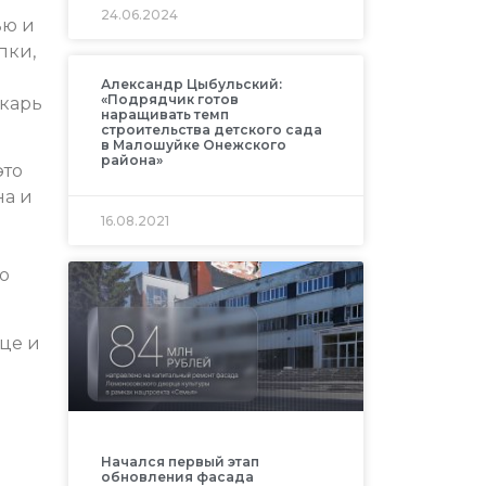
24.06.2024
ью и
пки,
Александр Цыбульский:
«Подрядчик готов
екарь
наращивать темп
строительства детского сада
в Малошуйке Онежского
района»
это
на и
16.08.2021
ю
тце и
Начался первый этап
обновления фасада