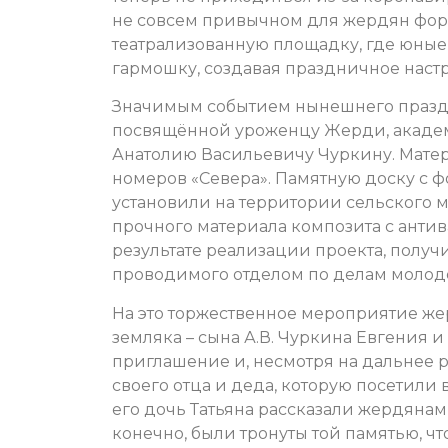
не совсем привычном для жердян фор
театрализованную площадку, где юные
гармошку, создавая праздничное настр
Значимым событием нынешнего праздн
посвящённой уроженцу Жерди, акаде
Анатолию Васильевичу Чуркину. Матер
номеров «Севера». Памятную доску с
установили на территории сельского м
прочного материала композита с анти
результате реализации проекта, получ
проводимого отделом по делам молодё
На это торжественное мероприятие ж
земляка – сына А.В. Чуркина Евгения 
приглашение и, несмотря на дальнее 
своего отца и деда, которую посетили
его дочь Татьяна рассказали жердянам
конечно, были тронуты той памятью, что