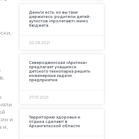
Деньги есть, но вы таки
держитесь: родители детей-
аутистов «пролетают» мимо
бюджета
ски,
20.06.2021
Северодвинская «Арктика»
предлагает учащимся
в
детского технопарка решить
инженерные задачи
в,
предприятия
о
27.01.2021
иняли
ой
Территорию здоровья и
кин и
отдыха сделают в
Архангельской области
 и,