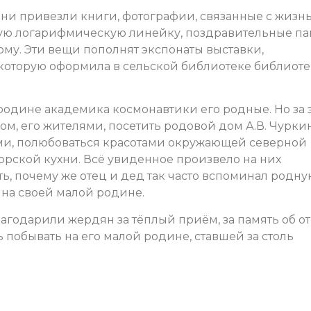
Они привезли книги, фотографии, связанные с жизн
очую логарифмическую линейку, поздравительные па
му. Эти вещи пополнят экспонаты выставки,
которую оформила в сельской библиотеке библиот
родине академика космонавтики его родные. Но за 
ом, его жителями, посетить родовой дом А.В. Чурки
и, полюбоваться красотами окружающей северной
рской кухни. Всё увиденное произвело на них
ь, почему же отец и дед так часто вспоминал родну
 на своей малой родине.
лагодарили жердян за тёплый приём, за память об о
 побывать на его малой родине, ставшей за столь