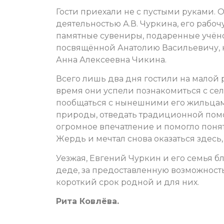
Гости приехали не с пустыми руками. 
деятельностью А.В. Чуркина, его раб
памятные сувениры, подаренные учёно
посвящённой Анатолию Васильевичу, 
Анна Алексеевна Чикина.
Всего лишь два дня гостили на малой 
время они успели познакомиться с сел
пообщаться с нынешними его жильцам
природы, отведать традиционной помо
огромное впечатление и помогло понят
Жердь и мечтал снова оказаться здесь,
Уезжая, Евгений Чуркин и его семья б
деде, за предоставленную возможность
короткий срок родной и для них.
Рита Ковлёва.