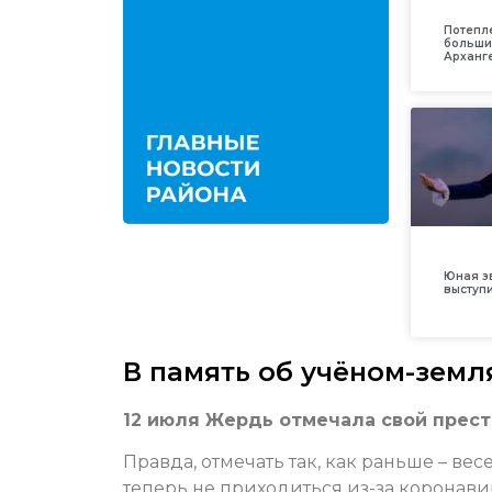
Потепл
больши
Арханг
Юная з
выступ
В память об учёном-земл
12 июля Жердь отмечала свой прест
Правда, отмечать так, как раньше – в
теперь не приходиться из-за коронав