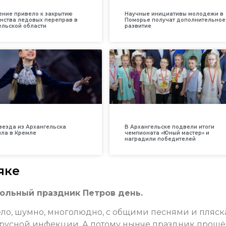
ение привело к закрытию
Научные инициативы молодежи в
нства ледовых переправ в
Поморье получат дополнительное
ельской области
развитие
везда из Архангельска
В Архангельске подвели итоги
ила в Кремле
чемпионата «Юный мастер» и
наградили победителей
яке
ольный праздник Петров день.
есело, шумно, многолюдно, с общими песнями и пляс
ирусной инфекции. А потому нынче праздник прошё