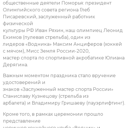
общественные деятели Поморья: президент
Олимпийского совета региона Глеб
Писаревский, заслуженный работник
физической
культуры РФ Иван Ряхин, наш олимпиец Леонид
Екимов (пулевая стрельба), один из
лидеров «Водника» Максим Анциферов (хоккей
с мячом), Мисс Земля России-2020,
мастер спорта по спортивной акробатике Юлиана
Дерягина.
Важным моментом праздника стало вручение
удостоверений и
знаков «Заслуженный мастер спорта России»
Станиславу Кузнецову (стрельба из
арбалета) и Владимиру Гришаеву (пауэрлифтинг).
Кроме того, в рамках церемонии прошло
представление
новичков хоккейного клуба «Водник» и