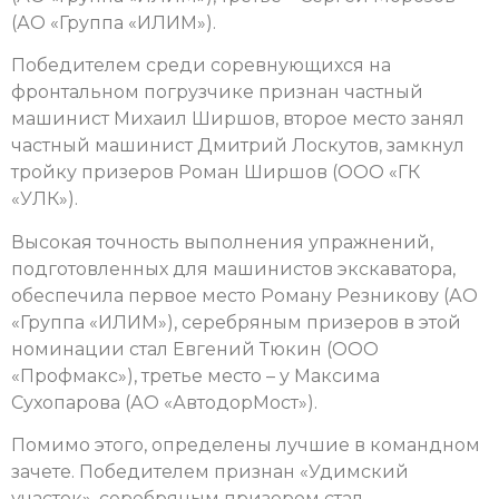
(АО «Группа «ИЛИМ»).
Победителем среди соревнующихся на
фронтальном погрузчике признан частный
машинист Михаил Ширшов, второе место занял
частный машинист Дмитрий Лоскутов, замкнул
тройку призеров Роман Ширшов (ООО «ГК
«УЛК»).
Высокая точность выполнения упражнений,
подготовленных для машинистов экскаватора,
обеспечила первое место Роману Резникову (АО
«Группа «ИЛИМ»), серебряным призеров в этой
номинации стал Евгений Тюкин (ООО
«Профмакс»), третье место – у Максима
Сухопарова (АО «АвтодорМост»).
Помимо этого, определены лучшие в командном
зачете. Победителем признан «Удимский
участок», серебряным призером стал