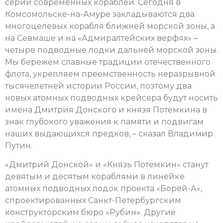
серии современных кораблей. Сегодня в
Комсомольске-на-Амуре закладываются два
многоцелевых корабля ближней морской зоны, а
на Севмаше и на «Адмиралтейских верфях» –
четыре подводные лодки дальней морской зоны.
Мы бережем славные традиции отечественного
флота, укрепляем преемственность неразрывной
тысячелетней истории России, поэтому два
новых атомных подводных крейсера будут носить
имена Дмитрия Донского и князя Потемкина в
знак глубокого уважения к памяти и подвигам
наших выдающихся предков, – сказал Владимир
Путин.
«Дмитрий Донской» и «Князь Потемкин» станут
девятым и десятым кораблями в линейке
атомных подводных лодок проекта «Борей-А»,
спроектированных Санкт-Петербургским
конструкторским бюро «Рубин». Другие