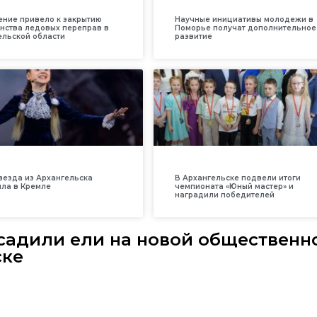
ение привело к закрытию
Научные инициативы молодежи в
нства ледовых переправ в
Поморье получат дополнительное
ельской области
развитие
везда из Архангельска
В Архангельске подвели итоги
ила в Кремле
чемпионата «Юный мастер» и
наградили победителей
садили ели на новой общественн
ске