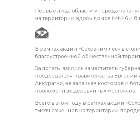
Первые лица области и города накану
на территории вдоль домов №№ 6 и 8 
В рамках акции «Сохраним лес» в стол
благоустроенной общественной терри
За лопаты взялись заместитель губерн
председателя правительства Евгений 
Аккуратно, не запачкав костюмов и б
проложенных деревянных мосточков.
Всего в этом году в рамках акции «Сох
тысяч саженцев на территории порядка