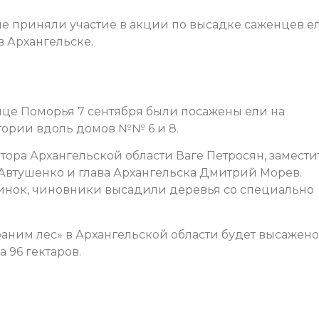
не приняли участие в акции по высадке саженцев е
в Архангельске.
ице Поморья 7 сентября были посажены ели на
тории вдоль домов №№ 6 и 8.
атора Архангельской области Ваге Петросян, замести
Автушенко и глава Архангельска Дмитрий Морев.
отинок, чиновники высадили деревья со специально
раним лес» в Архангельской области будет высажено
 96 гектаров.