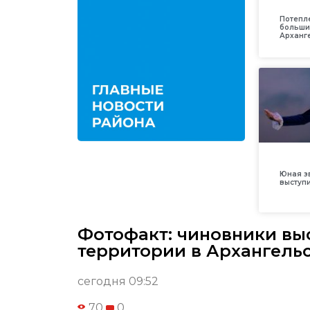
Потепл
больши
Арханг
Юная з
выступ
Фотофакт: чиновники вы
территории в Архангель
сегодня 09:52
70
0