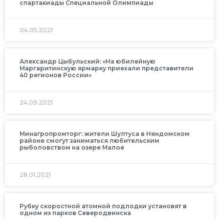
спартакиады Специальной Олимпиады
04.05.2021
Александр Цыбульский: «На юбилейную
Маргаритинскую ярмарку приехали представители
40 регионов России»
24.09.2021
Минагропромторг: жители Шултуса в Няндомском
районе смогут заниматься любительским
рыболовством на озере Малое
28.01.2021
Рубку скоростной атомной подлодки установят в
одном из парков Северодвинска