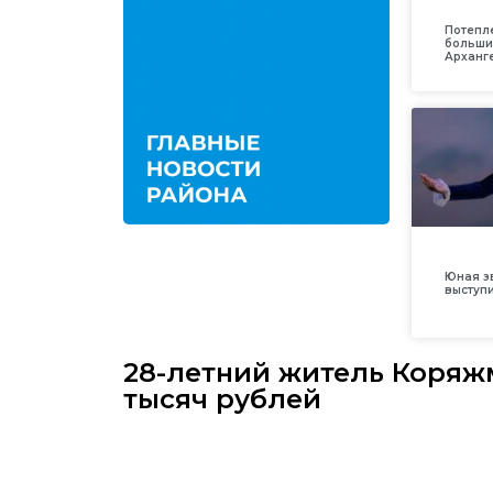
Потепл
больши
Арханг
Юная з
выступ
28-летний житель Коряж
тысяч рублей