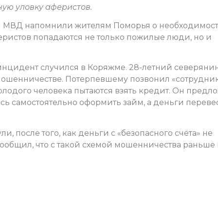
ую уловку аферистов.
и МВД напомнили жителям Поморья о необходимос
еристов попадаются не только пожилые люди, но и
цидент случился в Коряжме. 28-летний северяни
 мошенничестве. Потерпевшему позвонил «сотрудни
молодого человека пытаются взять кредит. Он предл
ось самостоятельно оформить займ, а деньги переве
и, после того, как деньги с «безопасного счёта» не
ообщил, что с такой схемой мошенничества раньше