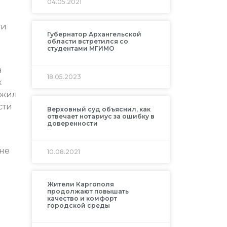
04.05.2021
ти
Губернатор Архангельской
области встретился со
студентами МГИМО
н
18.05.2023
к
ожил
сти
Верховный суд объяснил, как
отвечает нотариус за ошибку в
доверенности
 не
10.08.2021
Жители Каргополя
продолжают повышать
качество и комфорт
городской среды