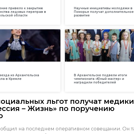
ение привело к закрытию
Научные инициативы молодежи в
нства ледовых переправ в
Поморье получат дополнительное
ельской области
развитие
везда из Архангельска
В Архангельске подвели итоги
ила в Кремле
чемпионата «Юный мастер» и
наградили победителей
оциальных льгот получат медики
ссия – Жизнь» по поручению
о
сообщил на последнем оперативном совещании. Он 