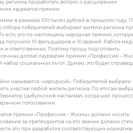
ву региона проработать вопрос о расширении
ния лауреатов премии.
емию в размере 100 тысяч рублей в прошлом году. П
о отбора победителей выбирают жители региона пу
То есть это по-настоящему народная премия, котору
а получили 10 фельдшеров и 10 врачей. Работа мед
х и ответственных. Поэтому прошу подготовить
сячных доплат лауреатам премии «Профессия – Жи
набор социальных льгот. Думаю, это будет справед
йно называется «народной». Победителей выбрали
нять участие любой житель региона. По итогам выбр
убернатор Цыбульский настаивал, когда шел процесс
зрачном голосовании.
реатов премии «Профессия – Жизнь» должно носить
сование за претендентов на это звание должно стат
есть это при разработке соответствующих норматив