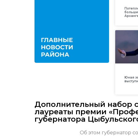
Потепл
больши
Арханг
Юная з
выступ
Дополнительный набор с
лауреаты премии «Профе
губернатора Цыбульског
Об этом губернатор 