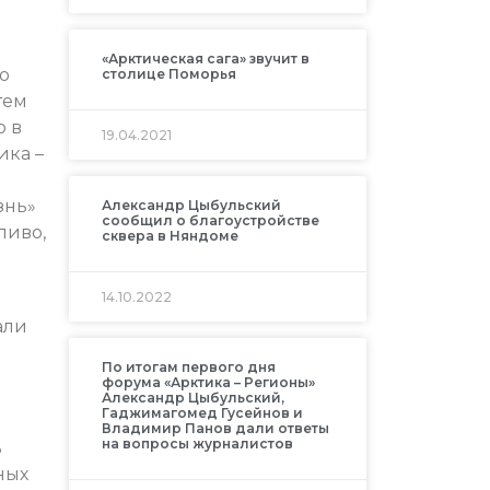
«Арктическая сага» звучит в
о
столице Поморья
тем
ю в
19.04.2021
ика –
знь»
Александр Цыбульский
сообщил о благоустройстве
ливо,
сквера в Няндоме
14.10.2022
али
По итогам первого дня
форума «Арктика – Регионы»
Александр Цыбульский,
Гаджимагомед Гусейнов и
Владимир Панов дали ответы
на вопросы журналистов
ь
ных