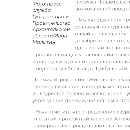
поручил Правительст
Фото: пресс-
возможностей поощре
служба
Губернатора и
– Мы учредили эту пр
Правительства
условиям конкурсног
Архангельской
онлайн-голосования. 
области/Иван
декабре прошлого год
Малыгин
одна из самых сложны
предложения для установления ежеме
и определить для них дополнительный 
– подчеркнул Александр Цыбульский.
Премия «Профессия – Жизнь» не случа
путем голосования, в котором мог при
20 лауреатов: врачей и фельдшеров. Г
учреждения премии, на честном и про
– Хочу отметить, что определение лау
открытый, прозрачный характер. А голо
всенародным. Прошу правительство уч