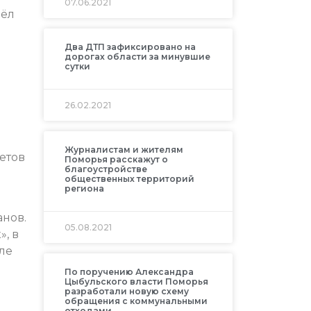
07.06.2021
вёл
Два ДТП зафиксировано на
дорогах области за минувшие
сутки
26.02.2021
Журналистам и жителям
етов
Поморья расскажут о
благоустройстве
общественных территорий
региона
нов.
05.08.2021
, в
ле
По поручению Александра
Цыбульского власти Поморья
разработали новую схему
обращения с коммунальными
отходами