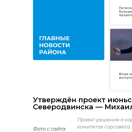
Потепл
больши
Арханг
Юная з
выступ
Утверждён проект июньс
Северодвинска — Михаи
Проект решения о ко
комитетах горсовета.
Фото с сайта