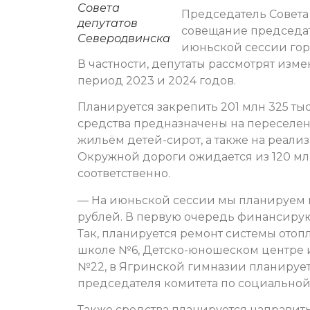
Совета
Председатель Совета
депутатов
совещание председат
Северодвинска
июньской сессии горс
В частности, депутаты рассмотрят изм
период 2023 и 2024 годов.
Планируется закрепить 201 млн 325 тыс
средства предназначены на переселе
жильём детей-сирот, а также на реал
Окружной дороги ожидается из 120 млн
соответственно.
— На июньской сессии мы планируем 
рублей. В первую очередь финансиру
Так, планируется ремонт системы отопл
школе №6, Детско-юношеском центре и
№22, в Ягринской гимназии планируетс
председателя комитета по социальной
Также средства планируется направит