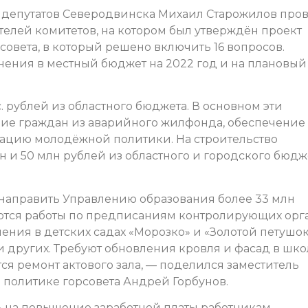
 депутатов Северодвинска Михаил Старожилов про
елей комитетов, на котором был утверждён проект
овета, в который решено включить 16 вопросов.
енения в местный бюджет на 2022 год и на плановый
. рублей из областного бюджета. В основном эти
ние граждан из аварийного жилфонда, обеспечение
изацию молодёжной политики. На строительство
 и 50 млн рублей из областного и городского бюдж
направить Управлению образования более 33 млн
ются работы по предписаниям контролирующих орга
ения в детских садах «Морозко» и «Золотой петушок»
 других. Требуют обновления кровля и фасад в шко
я ремонт актового зала, — поделился заместитель
 политике горсовета Андрей Горбунов.
ь на повышение заработной платы работникам