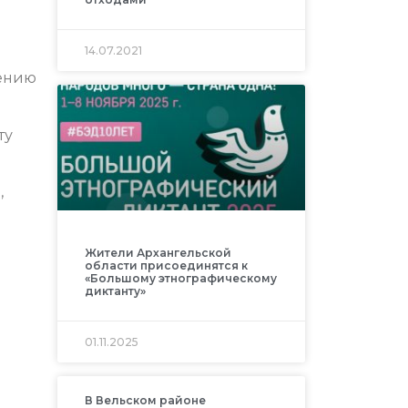
14.07.2021
ению
ту
,
Жители Архангельской
области присоединятся к
«Большому этнографическому
диктанту»
01.11.2025
В Вельском районе