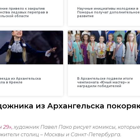
ение привело к закрытию
Научные инициативы молодежи в
нства ледовых переправ в
Поморье получат дополнительное
ельской области
развитие
везда из Архангельска
В Архангельске подвели итоги
ила в Кремле
чемпионата «Юный мастер» и
наградили победителей
дожника из Архангельска покоря
 29»,
художник Павел Пако рисует комиксы, которые
жители столиц – Москвы и Санкт-Петербурга.