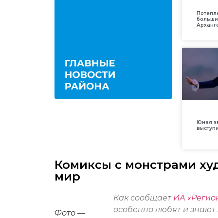
Потепл
больши
Арханг
Юная з
выступ
Комиксы с монстрами ху
мир
Как сообщает
ИА «Регион
особенно любят и знают 
Фото —