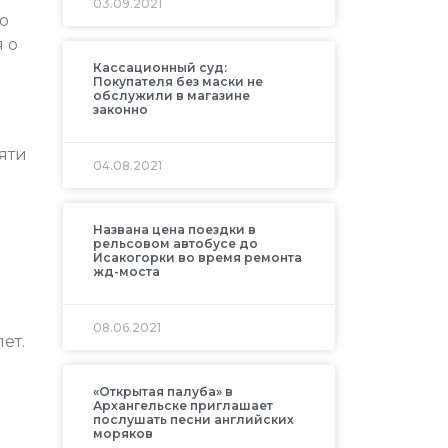
03.09.2021
ю
 о
Кассационный суд:
Покупателя без маски не
обслужили в магазине
законно
яти
04.08.2021
Названа цена поездки в
рельсовом автобусе до
Исакогорки во время ремонта
жд-моста
08.06.2021
ет.
«Открытая палуба» в
Архангельске приглашает
послушать песни английских
моряков