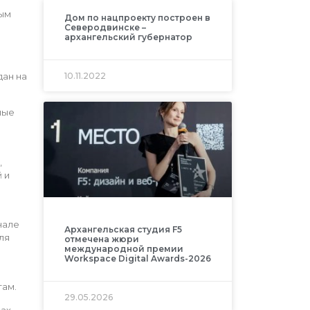
вым
Дом по нацпроекту построен в
Северодвинске –
архангельский губернатор
10.11.2022
дан на
ные
,
 и
нале
Архангельская студия F5
ля
отмечена жюри
международной премии
Workspace Digital Awards-2026
там.
29.05.2026
сах