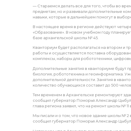
— Стараемся делать все для того, чтобы во вре
предметам, но и развивали дополнительные ко
навыки, которые в дальнейшем помогут в выборе
В настоящее время в регионе действуют четыре
«Образование». В новом учебном году планирует
базе архангельской школы № 45.
Кванториум будет располагаться на втором и 
работы и осуществляется поставка оборудовани
комплексы, наборы для робототехники, цифровы
Дополнительные занятия в кванториуме будут пр
биология, робототехника и геоинформатика. У
дополнительной деятельности. Занятия в кванто
количество обучающихся составит до 500 чело
Тем временем в Архангельске ремонтируют здан
сообщил губернатор Поморья Александр Цыбульс
глава региона заявил, что на ремонт школы № 1
Мы писали и о том, что новое здание школы № 2
сообщил губернатор Поморья Александр Цыбульс
Напомним, что в Архангельске капитально ремон