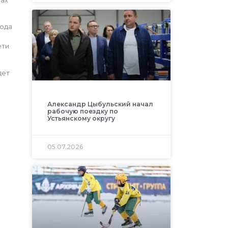
года
ети
дет
Александр Цыбульский начал
рабочую поездку по
Устьянскому округу
05.07.2026