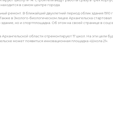
 находится в самом центре города.
ьный ремонт. В ближайший двухлетний период облик здания 1910 
 Также в Эколого-биологическом лицее Архангельска стартовал
здание, но и спортплощадка. Об этом на своей странице в соцс
в Архангельской области отремонтируют 17 школ. На эти цели бу
нгельске может появиться инновационная площадка «Школа 21».