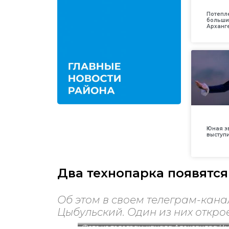
Потепл
больши
Арханг
Юная з
выступ
Два технопарка появятся
Об этом в своем телеграм-кан
Цыбульский. Один из них откро
Фото из телеграм-канала Александра Цы