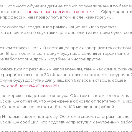
мя школьного обучения дети не только получали знания по базо
мпетенции, —
написал глава региона в соцсетях
. — Сформировать
 профессии, нам позволяют, в том числе, кванториумы.
 технопарка, созданных в рамках национального проекта
ся открытие ещё двух таких центров, один из которых будет соз
третьем этажах школы. В настоящее время завершаются отделоч
я. В частности, в кванториум будут доставлены интерактивные
е лаборатории, дроны, ноутбуки и многое другое.
оводиться по различным направлениям, таким как химия, физика
же разработаны около 30 образовательных программ внеурочной
риуме будут доступны для учащихся 6 класса и старше, общее
век,
сообщает ИА «Регион 29».
ие морского кадетского корпуса. Об этом в своем телеграм-ка
кий. Он отметил, что учреждение обновляют поэтапно. А 16 ию
1 в Северодвинске потратят более 100 миллионов рублей.
 в Няндоме завели под крышу. Об этом в своем телеграм-канале
кий. Он сообщил, что подрядчик приступил к внутренним рабо
тируют школу № 14. Строители ведут работы сразу в трёх корпу