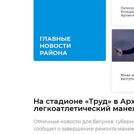
Потепл
больши
Арханг
Юная з
выступ
На стадионе «Труд» в Ар
легкоатлетический мане
Отличные новости для бегунов: губер
сообщил о завершении ремонта манеж