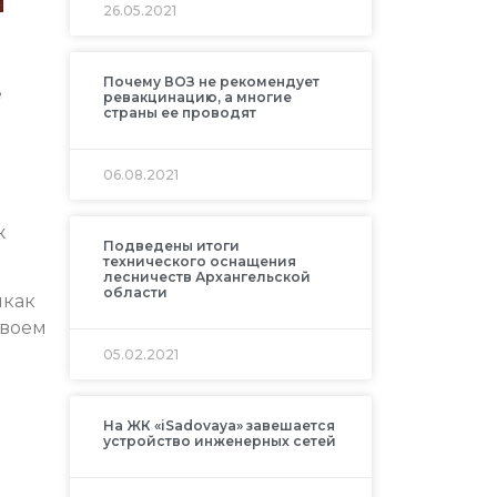
26.05.2021
Почему ВОЗ не рекомендует
е
ревакцинацию, а многие
страны ее проводят
06.08.2021
ж
Подведены итоги
технического оснащения
лесничеств Архангельской
области
икак
своем
05.02.2021
На ЖК «iSadovaya» завешается
устройство инженерных сетей