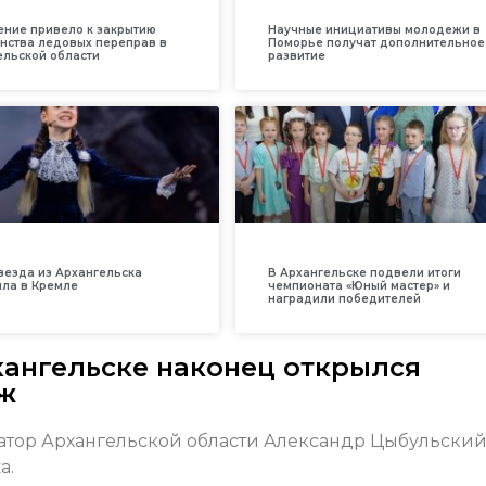
ение привело к закрытию
Научные инициативы молодежи в
нства ледовых переправ в
Поморье получат дополнительное
ельской области
развитие
везда из Архангельска
В Архангельске подвели итоги
ила в Кремле
чемпионата «Юный мастер» и
наградили победителей
хангельске наконец открылся
ж
натор Архангельской области Александр Цыбульски
а.