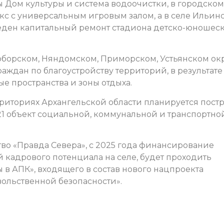
ны Дом культуры и система водоочистки, в городском
 с универсальным игровым залом, а в селе Ильинс
еден капитальный ремонт стадиона детско-юношес
оборском, Няндомском, Приморском, Устьянском ок
раждан по благоустройству территорий, в результате
е пространства и зоны отдыха.
риториях Архангельской области планируется постр
21 объект социальной, коммунальной и транспортно
о «Правда Севера», с 2025 года финансирование
 кадрового потенциала на селе, будет проходить
 в АПК», входящего в состав нового нацпроекта
ольственной безопасности».