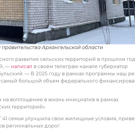
 правительства Архангельской области
ного развития сельских территорий в прошлом го
й, —
написал
в своём телеграм-канале губернатор
ульский. — В 2025 году в рамках программы наш р
 — самый большой объем федерального финансиров
ы на воплощение в жизнь инициатив в рамках
ких территорий».
Т 41 семья улучшила свои жилищные условия, прив
ов региональных дорог.