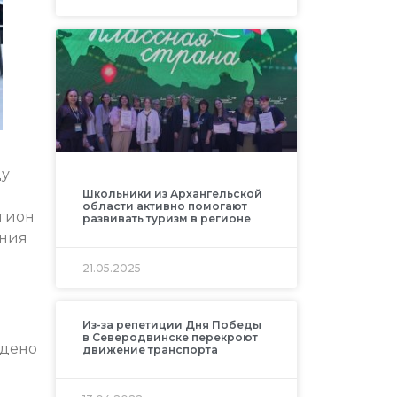
ду
Школьники из Архангельской
области активно помогают
егион
развивать туризм в регионе
ания
21.05.2025
Из-за репетиции Дня Победы
в Северодвинске перекроют
едено
движение транспорта