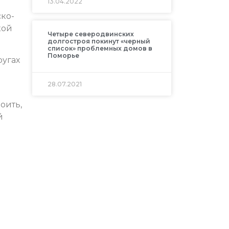
13.04.2022
ко-
кой
Четыре северодвинских
долгостроя покинут «черный
список» проблемных домов в
Поморье
ругах
28.07.2021
оить,
й