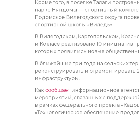
Кроме того, в поселке Талаги построе
парке Няндомы — спортивный комплекс
Подомское Вилегодского округа пров
спортивной школы «Виледь».
В Вилегодском, Каргопольском, Красн
и Котласе реализовано 10 инициатив г
которых появились новые общественны
В ближайшие три года на сельских тер
реконструировать и отремонтировать 
инфраструктуры.
Как
сообщает
информационное агентств
мероприятий, связанных с поддержкой
в рамках федерального проекта «Кадры
«Технологическое обеспечение продов