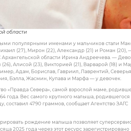
ой области
амыми популярными именами у мальчиков стали Ма
ихаил (27), Мирон (22), Александр (21) и Роман (20), 
С Архангельской области Ирина Андреечева. — Дев
(26), Алисой (23), Викторией (21), Варварой (18) и М
ример, Адам, Борислав, Гавриил, Лаврентий, Северь
ия, Бэлла, Жасмин, Купава и Марфа — у девочек.
о «Правда Севера», самой взрослой маме, родивш
 — 64 года. Вес самого крупного малыша, родившегося
у, составил 4790 граммов, сообщает Агентство ЗАГС
стрировать рождение малыша позволяет суперсерви
сяца 2025 года через этот ресурс зарегистрировано