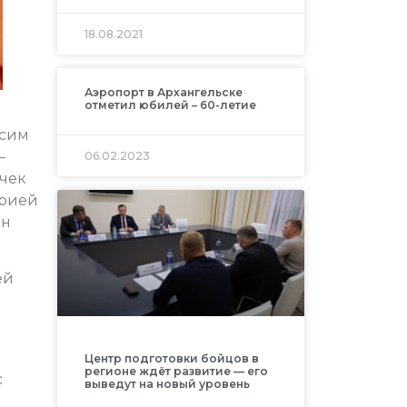
18.08.2021
Аэропорт в Архангельске
отметил юбилей ­– 60-летие
ксим
—
06.02.2023
очек
арией
ян
ей
Центр подготовки бойцов в
регионе ждёт развитие — его
с
выведут на новый уровень