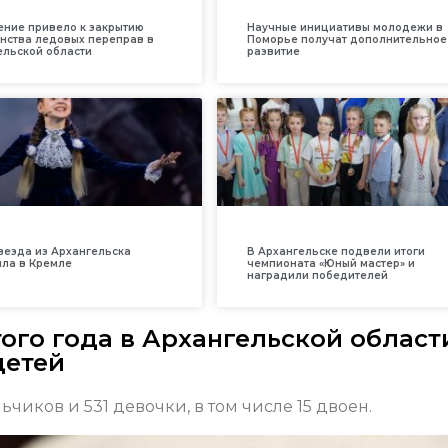
ение привело к закрытию
Научные инициативы молодежи в
нства ледовых переправ в
Поморье получат дополнительное
ельской области
развитие
везда из Архангельска
В Архангельске подвели итоги
ила в Кремле
чемпионата «Юный мастер» и
наградили победителей
ого года в Архангельской област
детей
чиков и 531 девочки, в том числе 15 двоен.