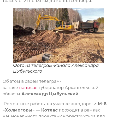
трассы с 121 по 131 км до конца сентября.
Фото из телеграм-канала Александра
Цыбульского
Об этом в своём телеграм-
канале
написал
губернатор Архангельской
области
Александр Цыбульский
.
Ремонтные работы на участке автодороги
М-8
«Холмогоры» — Котлас
проходят в рамках
национального проекта «Инфраструктура для