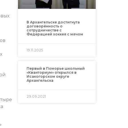
рвых
В Архангельске достигнута
договорённость о
сотрудничестве с
Федерацией хоккея с мячом
тов
19.11.2025
х
Первый в Поморье школьный
«Кванториум» открылся в
ной
Исакогорском округе
Архангельска
29.09.2021
етыре
ка
ь