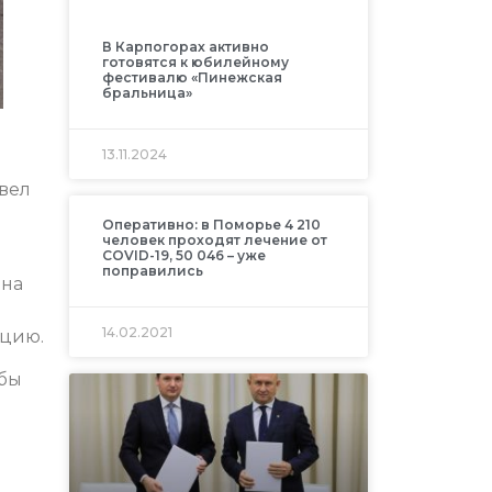
В Карпогорах активно
готовятся к юбилейному
фестивалю «Пинежская
бральница»
13.11.2024
вел
Оперативно: в Поморье 4 210
человек проходят лечение от
COVID-19, 50 046 – уже
поправились
она
14.02.2021
ицию.
обы