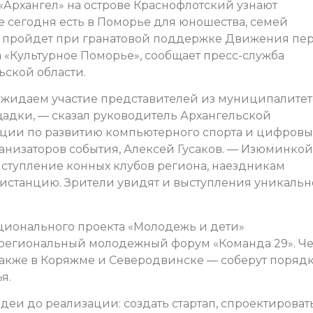
«Архангел» на острове Краснофлотский узнают
е сегодня есть в Поморье для юношества, семей
ие пройдет при гранатовой поддержке Движения пе
а «Культурное Поморье», сообщает пресс-служба
ьской области.
, ожидаем участие представителей из муниципалите
щадки, — сказал руководитель Архангельской
ции по развитию компьютерного спорта и цифровы
анизаторов события, Алексей Гусаков. — Изюминкой
ыступление конных клубов региона, наездникам
истанцию. Зрители увидят и выступления уникаль
национального проекта «Молодежь и дети»
жрегиональный молодежный форум «Команда 29». Ч
 также в Коряжме и Северодвинске — соберут поряд
я.
деи до реализации: создать стартап, спроектироват