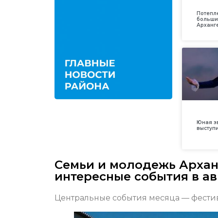
Потепл
больши
Арханг
Юная з
выступ
Семьи и молодежь Архан
интересные события в ав
Центральные события месяца — фестив