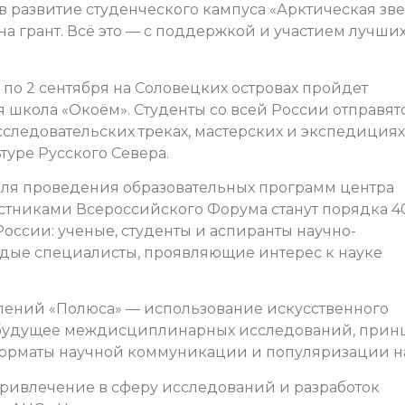
в развитие студенческого кампуса «Арктическая зв
на грант. Всё это — с поддержкой и участием лучши
 по 2 сентября на Соловецких островах пройдет
школа «Окоём». Студенты со всей России отправят
сследовательских треках, мастерских и экспедициях
туре Русского Севера.
для проведения образовательных программ центра
стниками Всероссийского Форума станут порядка 4
 России: ученые, студенты и аспиранты научно-
одые специалисты, проявляющие интерес к науке
лений «Полюса» — использование искусственного
, будущее междисциплинарных исследований, при
 форматы научной коммуникации и популяризации н
ривлечение в сферу исследований и разработок