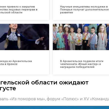
ение привело к закрытию
Научные инициативы молодежи в
нства ледовых переправ в
Поморье получат дополнительное
ельской области
развитие
везда из Архангельска
В Архангельске подвели итоги
ила в Кремле
чемпионата «Юный мастер» и
наградили победителей
гельской области ожидают
густе
аль «Из поморов мы», форум «Полюс» и XV «Команда